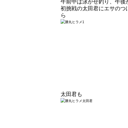
午前中は泳がせ釣り、午後
初挑戦の太田君にエサのつ
ら
太田君も