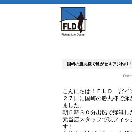
国崎の勝丸様で泳がせ＆アジ釣り
Date:
こんにちは！ＦＬＤ一宮イ
２７日に国崎の勝丸様で泳
ました。
朝５時３０分出船で帰港し
元当店スタッフで現フィッ
す！