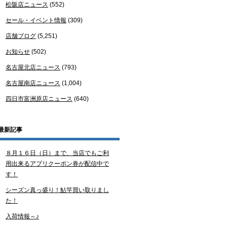
松阪店ニュース
(552)
セール・イベント情報
(309)
店舗ブログ
(5,251)
お知らせ
(502)
名古屋北店ニュース
(793)
名古屋南店ニュース
(1,004)
四日市富洲原店ニュース
(640)
最新記事
８月１６日（日）まで、当店でもご利
用出来るアプリクーポン券が配信中で
す！
シーズン真っ盛り！鮎竿買い取りまし
た！
入荷情報～♪