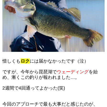
惜しくも
ロク
には届かなかったです（泣）
ですが、今年から琵琶湖で
ウェーディング
を始
め、漸くこの釣りが報われました…。
2週間で4回通ってよかった(笑)
今回のアプローチで最も大事だと感じたのが、