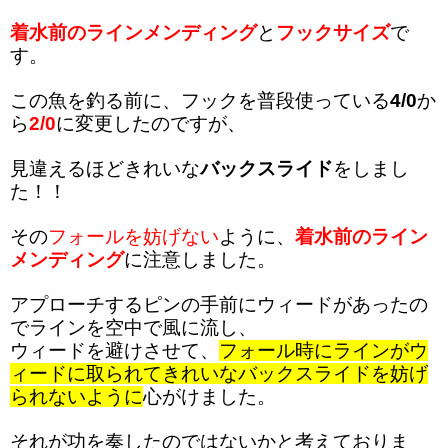
着水前のラインメンディング
と
フックサイズ
で
す。
この魚を釣る前に、フックを普段使っている
4/0
か
ら
2/0
に変更したのですが、
見違えるほどきれいな
バックスライド
をしまし
た！！
その
フォールを妨げない
ように、
着水前のライン
メンディング
に注意しました。
アプローチするピンの手前にウィードがあったの
でラインを空中で風に流し、
ウィードを避けさせて、
フォール時にラインがウ
ィードに取られてきれいなバックスライドを妨げ
られないように
心がけました。
それが功を奏したのではないかと考えておりま