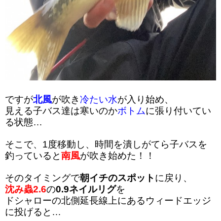
ですが
北風
が吹き
冷たい水
が入り始め、
見える子バス達は寒いのか
ボトム
に張り付いてい
る状態…
そこで、1度移動し、時間を潰しがてら子バスを
釣っていると
南風
が吹き始めた！！
そのタイミングで
朝イチのスポット
に戻り、
沈み蟲2.6
の
0.9ネイルリグ
を
ドシャローの北側延長線上にあるウィードエッジ
に投げると…