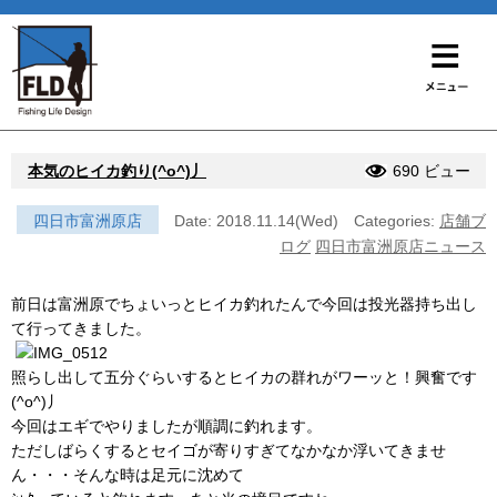
本気のヒイカ釣り(^o^)丿
690 ビュー
四日市富洲原店
Date: 2018.11.14(Wed)
Categories:
店舗ブ
ログ
四日市富洲原店ニュース
前日は富洲原でちょいっとヒイカ釣れたんで今回は投光器持ち出し
て行ってきました。
照らし出して五分ぐらいするとヒイカの群れがワーッと！興奮です
(^o^)丿
今回はエギでやりましたが順調に釣れます。
ただしばらくするとセイゴが寄りすぎてなかなか浮いてきませ
ん・・・そんな時は足元に沈めて