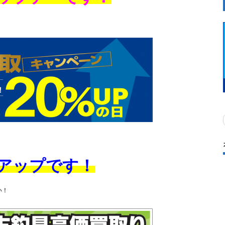
％アップです！
い！