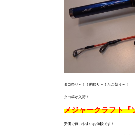
タコ祭り～！！蛸祭り～！たこ祭り～！
タコ竿が入荷！
メジャークラフト『ソル
安価で買いやすいお値段です！