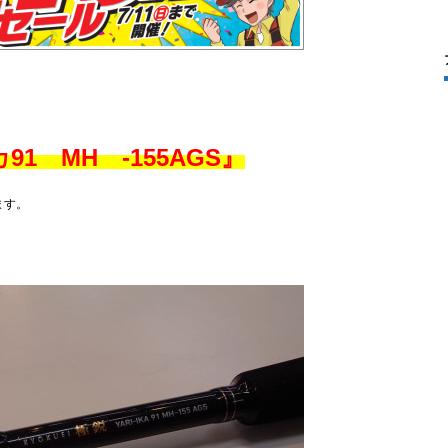
1 MH -155AGS』
ます。