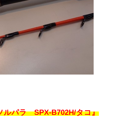
パラ SPX-B702H/タコ』