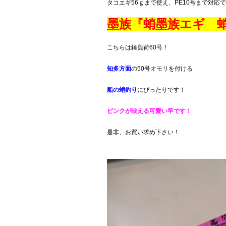
タコエギ56ｇまで使え、PE10号まで対応
墨族『蛸墨族エギ 蛸
こちらは錘負荷60号！
知多方面
の50号オモリを付ける
船の蛸釣り
にぴったりです！
ピンクが映える可愛い竿です！
是非、お買い求め下さい！