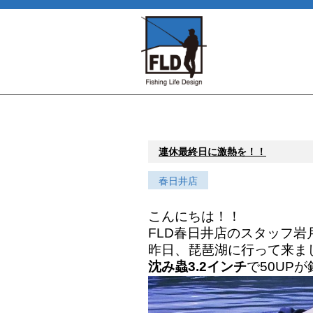
連休最終日に激熱を！！
春日井店
こんにちは！！
FLD春日井店のスタッフ岩
昨日、琵琶湖に行って来ま
沈み蟲3.2インチ
で50UP