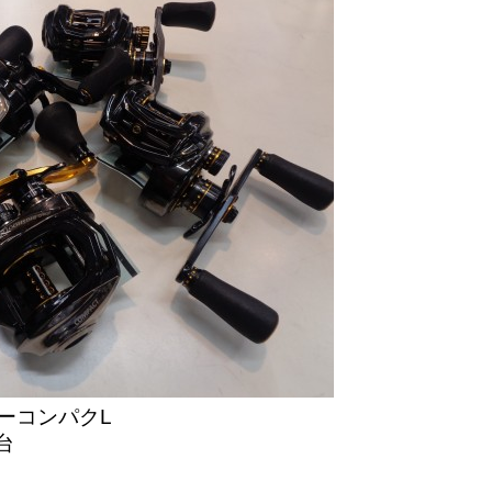
ーコンパクL
台