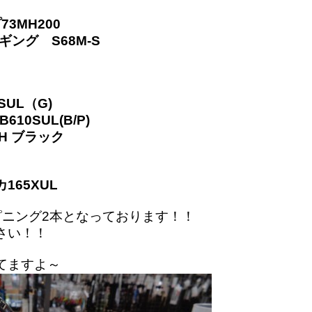
3MH200
ギング S68M-S
SUL（G)
10SUL(B/P)
H ブラック
65XUL
ピニング2本となっております！！
さい！！
てますよ～