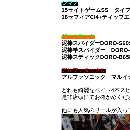
シマノ
15ライトゲームSS タイプ7
18セフィアCI4+ティップエ
ジークラック
泥棒スパイダーDORO-S69
泥棒竿スパイダー DORO-B6
泥棒スティックDORO-B65
アルファタックル
アルファソニック マルイカ1
どれも綺麗なベイト4本ス
是非店頭にてお確かめくだ
他にも人気のリールが入っ