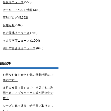
松阪店ニュース
(553)
セール・イベント情報
(309)
店舗ブログ
(5,252)
お知らせ
(502)
名古屋北店ニュース
(793)
名古屋南店ニュース
(1,004)
四日市富洲原店ニュース
(640)
最新記事
お得なお知らせとお盆の営業時間のご
案内です。
８月１６日（日）まで、当店でもご利
用出来るアプリクーポン券が配信中で
す！
シーズン真っ盛り！鮎竿買い取りまし