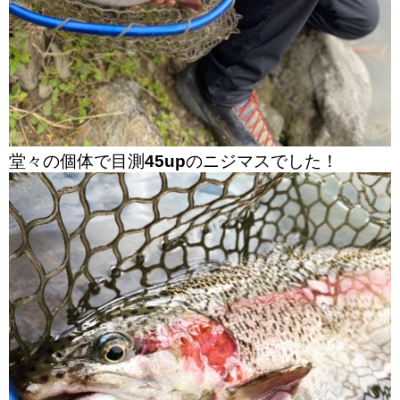
堂々の個体で目測
45up
のニジマスでした！