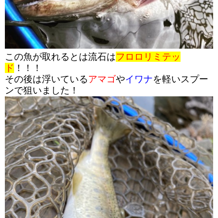
この魚が取れるとは流石は
フロロリミテッ
ド
！！！
その後は浮いている
アマゴ
や
イワナ
を軽いスプー
ンで狙いました！