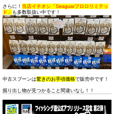
さらに！
当店イチオシ「Seaguarフロロリミテッ
ド」
も多数取扱い中です！
中古スプーンは
驚きのお手頃価格
で販売中です！
掘り出し物が見つかること間違いなし！！