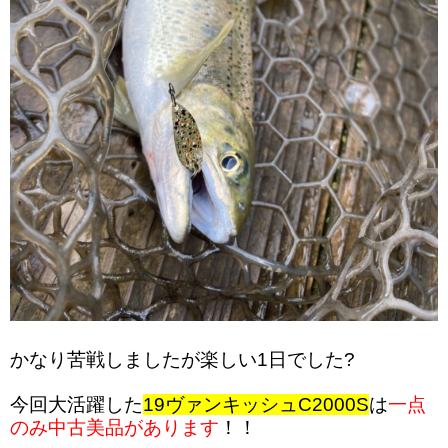
かなり苦戦しましたが楽しい1日でした?
今回大活躍した
19ヴァンキッシュC2000S
は
一点
のみ中古美品があります
！！