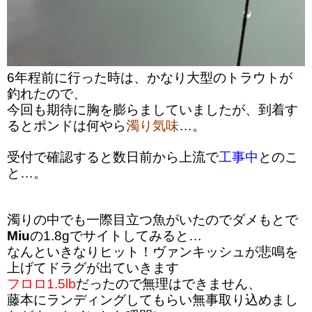
6年程前に行った時は、かなり大型のトラウトが
釣れたので、
今回も期待に胸を膨らましていましたが、到着す
るとポンドは何やら
濁り気味
…。
受付で確認すると数日前から上流で
工事中
とのこ
と…。
濁りの中でも一際目立つ魚がいたのでダメもとで
Miu
の1.8gでサイトしてみると…
なんといきなりヒット！ヴァンキッシュが悲鳴を
上げてドラグが出ていきます
フロロ1.5lb
だったので無理はできません、
藤本にランディングしてもらい無事取り込めまし