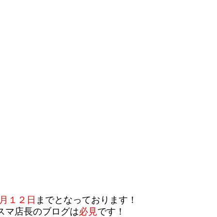
7月１２日
までとなっております！
スマ店長のブログは
必見
です！