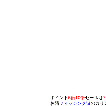
ポイント
5倍10倍
セールは
お隣
フィッシング遊
のカリ