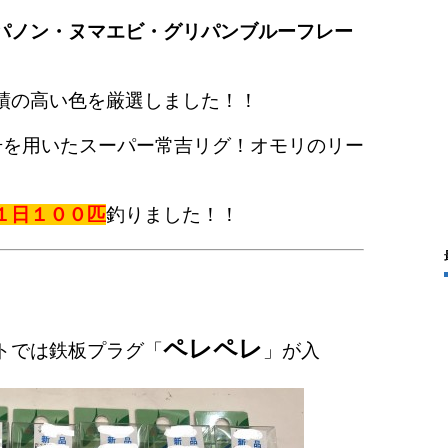
パノン・ヌマエビ・グリパンブルーフレー
績の高い色を厳選しました！！
号を用いたスーパー常吉リグ！オモリのリー
！
１日１００匹
釣りました！！
ペレペレ
トでは鉄板プラグ「
」が入