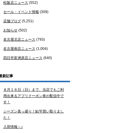
松阪店ニュース
(552)
セール・イベント情報
(309)
店舗ブログ
(5,251)
お知らせ
(502)
名古屋北店ニュース
(793)
名古屋南店ニュース
(1,004)
四日市富洲原店ニュース
(640)
最新記事
８月１６日（日）まで、当店でもご利
用出来るアプリクーポン券が配信中で
す！
シーズン真っ盛り！鮎竿買い取りまし
た！
入荷情報～♪