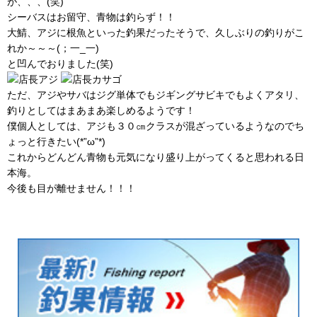
が、、、(笑)
シーバスはお留守、青物は釣らず！！
大鯖、アジに根魚といった釣果だったそうで、久しぶりの釣りがこ
れか～～～(；一_一)
と凹んでおりました(笑)
ただ、アジやサバはジグ単体でもジギングサビキでもよくアタリ、
釣りとしてはまあまあ楽しめるようです！
僕個人としては、アジも３０㎝クラスが混ざっているようなのでち
ょっと行きたい(*”ω”*)
これからどんどん青物も元気になり盛り上がってくると思われる日
本海。
今後も目が離せません！！！