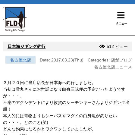
日本海ジギング釣行
512 ビュー
名古屋北店
Date: 2017.03.23(Thu)
Categories:
店舗ブログ
名古屋北店ニュース
３月２０日に当店店長が日本海へ釣行しました。
当初は雲丸さんにお世話になり白身三昧便の予定だったようです
が・・・、
不慮のアクシデントにより敦賀のシーモンキーさんよりジギング出
船！
本人的には青物よりもシーバスやマダイの白身魚が釣りたい
の・・・。とのこと(笑)
どんな釣果になるかとワクワクしていましたが、