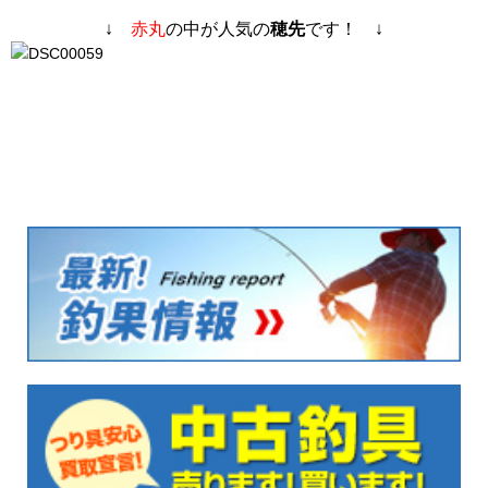
↓
赤丸
の中が人気の
穂先
です！ ↓