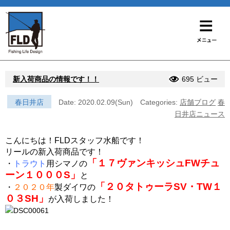
新入荷商品の情報です！！
695 ビュー
春日井店
Date: 2020.02.09(Sun)
Categories:
店舗ブログ
春
日井店ニュース
こんにちは！FLDスタッフ水船です！
リールの新入荷商品です！
「１７ヴァンキッシュFWチュ
・
トラウト
用シマノの
ーン１０００S」
と
「２０タトゥーラSV・TW１
・
２０２０年
製ダイワの
０３SH」
が入荷しました！