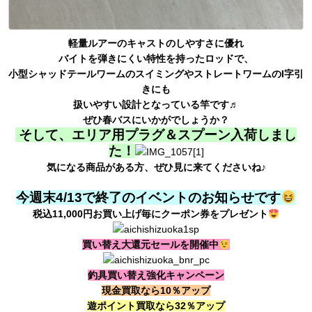
軽量ルアーのキャストのしやすさに優れ
バイトを弾きにくい特性を持ったロッドで、
小型シャッドテールワームのスイミングやストレートワームのI字引
きにも
扱いやすい設計となっている竿です♬
ぜひ春バスにいかがでしょうか？
そして、エ
リア用プラグ＆スプーン入荷しまし
た！
気になる商品がある方、ぜひ見に来てくださいね♪
今週末4/13で終了のイベントのお知らせです
税込11,000円お買い上げ毎にクーポン券をプレゼント
買い替え大還元セールを開催中
釣具買い替え強化キャンペーン
現金買取なら10％アップ
遊ポイント買取なら32％アップ