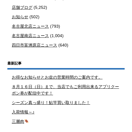
店舗ブログ
(5,252)
お知らせ
(502)
名古屋北店ニュース
(793)
名古屋南店ニュース
(1,004)
四日市富洲原店ニュース
(640)
最新記事
お得なお知らせとお盆の営業時間のご案内です。
８月１６日（日）まで、当店でもご利用出来るアプリクー
ポン券が配信中です！
シーズン真っ盛り！鮎竿買い取りました！
入荷情報～♪
三層肉