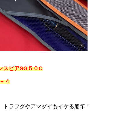
ンスピアSG５０C
－４
、トラフグやアマダイもイケる船竿！