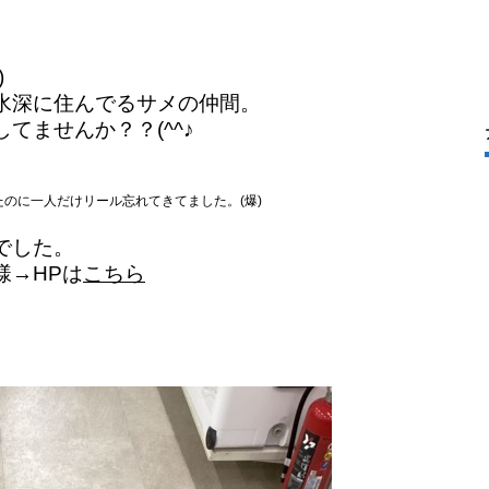
)
水深に住んでるサメの仲間。
てませんか？？(^^♪
のに一人だけリール忘れてきてました。(爆)
でした。
様→HPは
こちら