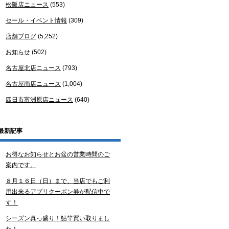
松阪店ニュース
(553)
セール・イベント情報
(309)
店舗ブログ
(5,252)
お知らせ
(502)
名古屋北店ニュース
(793)
名古屋南店ニュース
(1,004)
四日市富洲原店ニュース
(640)
最新記事
お得なお知らせとお盆の営業時間のご
案内です。
８月１６日（日）まで、当店でもご利
用出来るアプリクーポン券が配信中で
す！
シーズン真っ盛り！鮎竿買い取りまし