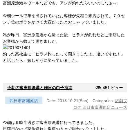
富洲原漁港やウールなどでも、アジが釣れたらいいのになぁ～。
今朝ウールで竿を出されていたお客様が先程ご来店されて、７０セ
ンチ位のボラをかけて大変だったとおしゃっていました。
私が昨日、富洲原漁港から帰った後、ヒラメが釣れたとご来店した
お客様から教えて頂きました。
釣った高校生に「ヒラメ釣ったって聞きましたよ。凄いですね！」
と話したら、嬉しそうに笑っていました。
今朝の富洲原漁港と昨日の白子漁港
451 ビュー
四日市富洲原店
Date: 2018.10.21(Sun)
Categories:
店舗ブ
ログ
四日市富洲原店ニュース
今朝は６時半過ぎに富洲原漁港に行ってきました。
日曜日なので家族連れに常連の方々で賑わっていました。