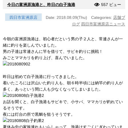
今日の富洲原漁港と、昨日の白子漁港
557 ビュー
四日市富洲原店
Date: 2018.08.09(Thu)
Categories:
店舗ブ
ログ
四日市富洲原店ニュース
今朝の富洲原漁港は、初心者だという男の子２人と、常連さんが一
緒に釣りを楽しんでいました。
男の子達は常連さんに竿を借りて、サビキ釣りに挑戦！
みごとママカリを釣り上げ、喜んでいました。
昨日は初めて白子漁港に行ってきました。
着いたころには沢山いた釣り人も、朝６時半頃には納竿の釣り人が
多く、あっという間に人も少なくなってしまいました。
お話を聞くと、白子漁港もサビキで、小サバ、ママカリが釣れてい
るそうです。
夜には灯台の所で黒鯛を狙うそうです。
夏休み中の家族連れもいらしゃって、漁港はすごくにぎわっていま