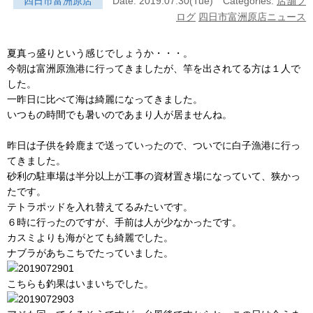
四日市富洲原店
Date: 2019.07.30(Tue)
Categories:
店舗ブ
ログ
四日市富洲原店ニュース
夏真っ盛りという感じでしょうか・・・。
今朝は富洲原漁港に行ってきましたが、竿を出されてる方は１人で
した。
一昨日に比べて海は綺麗になってきました。
いつもの時間でも暑いのであまり人が居ませんね。
昨日は子供を鈴鹿まで送っていったので、ついでに白子漁港に行っ
てきました。
砂利の駐車場は半分以上が工事の資材置き場になっていて、狭かっ
たです。
テトラポッドを入れ替えてるみたいです。
６時に行ったのですが、手前は人が少なかったです。
カスミよりも海がとても綺麗でした。
ナブラがあちこちでたっていました。
こちらも釣果はいまいちでした。