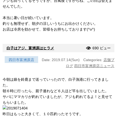
アジも回ってくるそうですが、台風後ですからね、この日は会えま
せんでした。
本当に暑い日が続いています。
釣りも無理せず、朝夕の涼しいうちにお出かけください。
お店は冷房を効かせて、皆様をお持ちしております(^o^)
白子はアジ、富洲原はヒラメ
690 ビュー
四日市富洲原店
Date: 2019.07.14(Sun)
Categories:
店舗ブ
ログ
四日市富洲原店ニュース
今朝は娘を鈴鹿まで送っていったので、白子漁港に行ってきまし
た。
朝６時に行ったら、親子連れなど６人ほど竿を出していました。
サバにママカリが釣れていましたが、アジも釣れてるよ！と見せて
もらいました。
昨日はもっと大きくて、１０匹釣ったそうです。