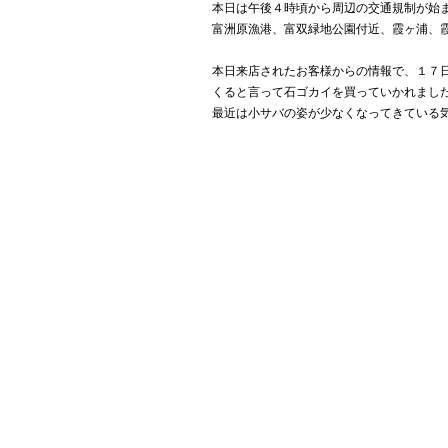
本日は午後４時頃から周辺の交通規制が始
富洲原漁港、富双緑地公園付近、霞ヶ浦、
本日来店されたお客様からの情報で、１７
くると言って石ゴカイを買っていかれまし
最近は小サバの姿が少なくなってきている