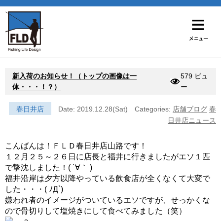
新入荷のお知らせ！（トップの画像は一
579 ビュ
体・・・！？）
ー
春日井店
Date: 2019.12.28(Sat)
Categories:
店舗ブログ
春
日井店ニュース
こんばんは！ＦＬＤ春日井店山路です！
１２月２５～２６日に店長と福井に行きましたがエソ１匹
で撃沈しました！( ´∀｀ )
福井沿岸は夕方以降やっている飲食店が全くなくて大変で
した・・・( ﾉД`)
嫌われ者のイメージがついているエソですが、せっかくな
ので骨切りして塩焼きにして食べてみました（笑）