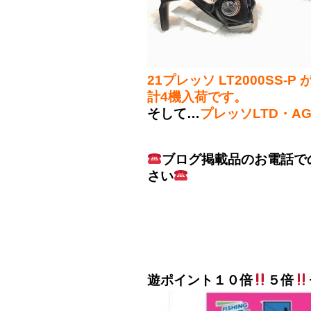
21プレッソ LT2000SS-P 
計4機入荷です。
そして…
プレッソLTD・AGS
ブログ掲載品のお電話で
さい
遊ポイント１０倍
５倍