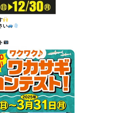
す
さい
ト