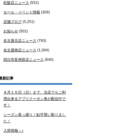
松阪店ニュース
(552)
セール・イベント情報
(309)
店舗ブログ
(5,251)
お知らせ
(502)
名古屋北店ニュース
(793)
名古屋南店ニュース
(1,004)
四日市富洲原店ニュース
(640)
最新記事
８月１６日（日）まで、当店でもご利
用出来るアプリクーポン券が配信中で
す！
シーズン真っ盛り！鮎竿買い取りまし
た！
入荷情報～♪