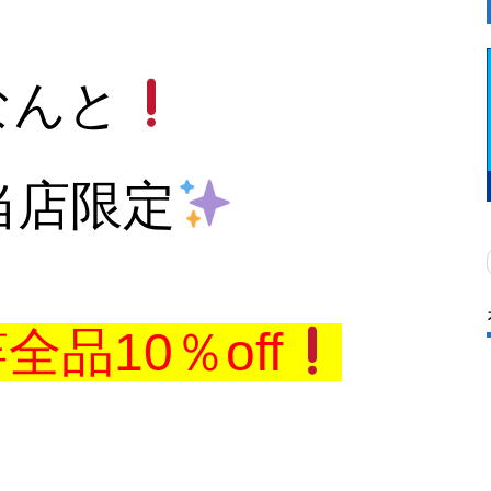
なんと
当店限定
品10％off