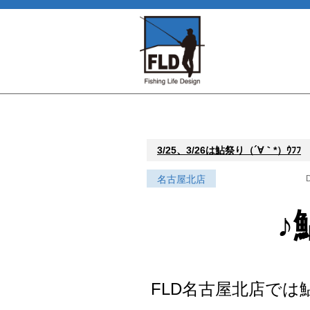
3/25、3/26は鮎祭り（´∀｀*）ｳﾌﾌ
名古屋北店
D
♪
FLD名古屋北店では