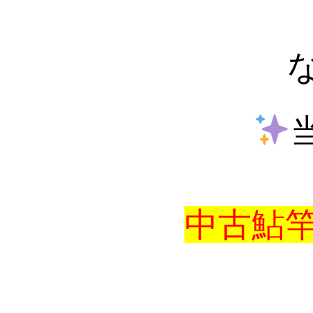
中古鮎竿全