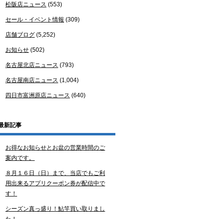
松阪店ニュース
(553)
セール・イベント情報
(309)
店舗ブログ
(5,252)
お知らせ
(502)
名古屋北店ニュース
(793)
名古屋南店ニュース
(1,004)
四日市富洲原店ニュース
(640)
最新記事
お得なお知らせとお盆の営業時間のご
案内です。
８月１６日（日）まで、当店でもご利
用出来るアプリクーポン券が配信中で
す！
シーズン真っ盛り！鮎竿買い取りまし