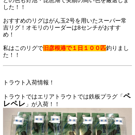
どの色も野池・琵琶湖で実績の高い色を厳選しま
した！！
おすすめのリグはがん玉2号を用いたスーパー常
吉リグ！オモリのリーダーは8センチがおすす
め！
私はこのリグで
旧彦根港で１日１００匹
釣りまし
た！！
トラウト入荷情報！
ペ
トラウトではエリアトラウトでは鉄板プラグ「
レペレ
」が入荷！！