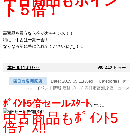
中古商品もポイン
ト５倍！
高額品を買うなら今が大チャンス！！
特に、中古は一期一会！
なくなる前に手に入れてくださいね(^_-)-☆
本日 9/11より･･･
442 ビュー
四日市富洲原店
Date: 2019.09.11(Wed)
Categories:
セー
ル・イベント情報
店舗ブログ
四日市富洲原店ニュース
ﾎﾟｲﾝﾄ5倍セール
ｽﾀｰﾄ
ですよ。
中古商品もﾎﾟｲﾝﾄ5
倍ﾃﾞｽ!!