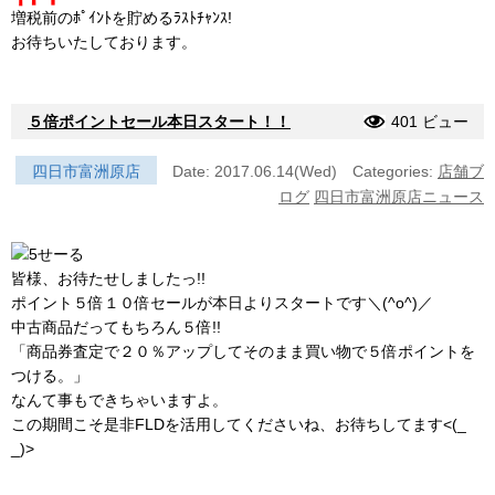
増税前のﾎﾟｲﾝﾄを貯めるﾗｽﾄﾁｬﾝｽ!
お待ちいたしております。
５倍ポイントセール本日スタート！！
401 ビュー
四日市富洲原店
Date: 2017.06.14(Wed)
Categories:
店舗ブ
ログ
四日市富洲原店ニュース
皆様、お待たせしましたっ!!
ポイント５倍１０倍セールが本日よりスタートです＼(^o^)／
中古商品だってもちろん５倍!!
「商品券査定で２０％アップしてそのまま買い物で５倍ポイントを
つける。」
なんて事もできちゃいますよ。
この期間こそ是非FLDを活用してくださいね、お待ちしてます<(_
_)>