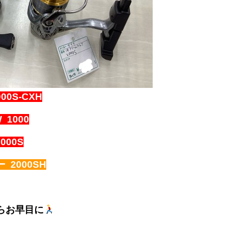
0S-CXH
1000
000S
2000SH
らお早目に