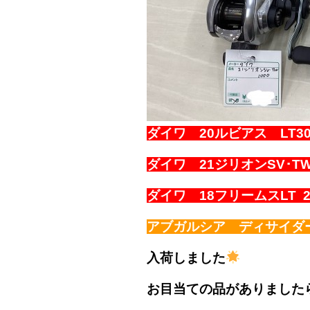
ダイワ 20ルビアス LT300
ダイワ 21ジリオンSV･TW 
ダイワ 18フリームスLT 2
アブガルシア ディサイダー 
入荷しました
お目当ての品がありました