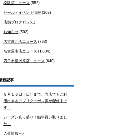
松阪店ニュース
(552)
セール・イベント情報
(309)
店舗ブログ
(5,251)
お知らせ
(502)
名古屋北店ニュース
(793)
名古屋南店ニュース
(1,004)
四日市富洲原店ニュース
(640)
最新記事
８月１６日（日）まで、当店でもご利
用出来るアプリクーポン券が配信中で
す！
シーズン真っ盛り！鮎竿買い取りまし
た！
入荷情報～♪