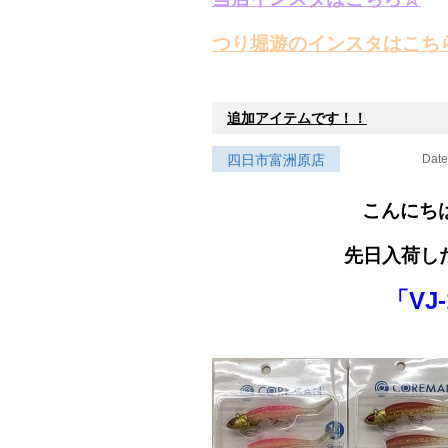
つり堀遊のインスタはこち
追加アイテムです！！
四日市富洲原店
Date
こんにちは
先日入荷した
「VJ