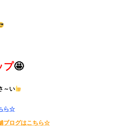
ップ
🤩
さ～い
ちら☆
舗ブログはこちら☆