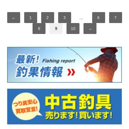
←
1
2
3
…
6
7
8
9
10
→