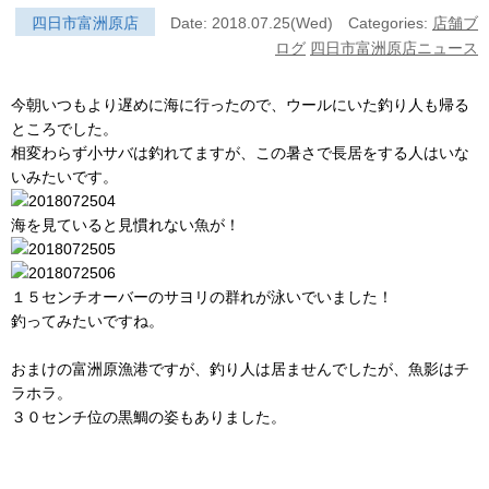
四日市富洲原店
Date: 2018.07.25(Wed)
Categories:
店舗ブ
ログ
四日市富洲原店ニュース
今朝いつもより遅めに海に行ったので、ウールにいた釣り人も帰る
ところでした。
相変わらず小サバは釣れてますが、この暑さで長居をする人はいな
いみたいです。
海を見ていると見慣れない魚が！
１５センチオーバーのサヨリの群れが泳いでいました！
釣ってみたいですね。
おまけの富洲原漁港ですが、釣り人は居ませんでしたが、魚影はチ
ラホラ。
３０センチ位の黒鯛の姿もありました。