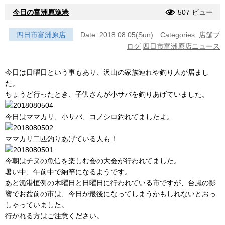
今日の富洲原漁港
507 ビュー
四日市富洲原店
Date: 2018.08.05(Sun)
Categories:
店舗ブ
ログ
四日市富洲原店ニュース
今日は日曜日という事もあり、沢山の家族連れや釣り人が居まし
た。
ちょうど行ったとき、子供さんが小サバを釣りあげていました。
今日はママカリ、小サバ、コノシロ釣れてましたよ。
ママカリ二匹釣りあげている人も！
今朝はチヌの魚信を楽しむ会の大会が行われてました。
暑い中、午前中で納竿になるようです。
あと漁港恒例の木曜日と日曜日に行われている市ですが、台風の影
響でお盆前の市は、今日が最後になってしまうかもしれないとおっ
しゃっていました。
行かれる方はご注意ください。