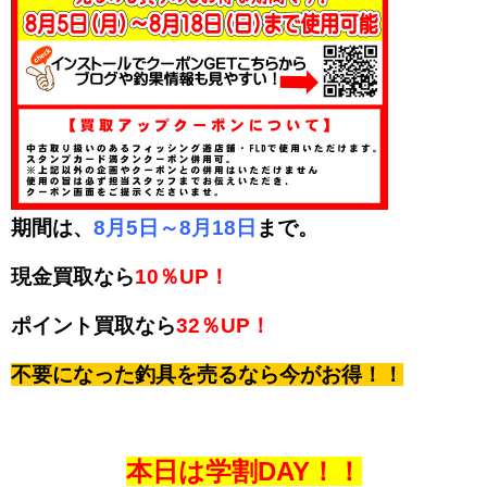
期間は、
8月5日～8月18日
まで。
現金買取なら
10％UP！
ポイント買取なら
32％UP！
不要になった釣具を売るなら今がお得！！
本日は学割DAY！！