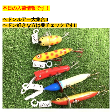
本日の入荷情報です！
ヘドンルアー大集合!!
ヘドン好きな方は
要チェック
です!
!