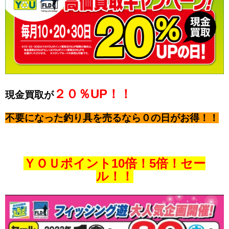
２０％UP！！
現金買取が
不要になった釣り具を売るなら０の日がお得！！
ＹＯＵポイント10倍！5倍！セー
ル！！