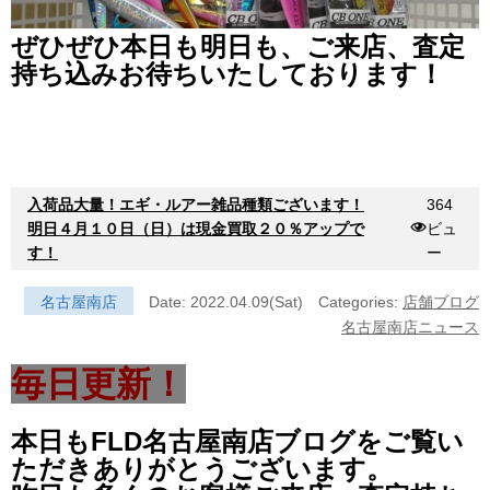
ぜひぜひ本日も明日も、ご来店、査定
持ち込みお待ちいたしております！
入荷品大量！エギ・ルアー雑品種類ございます！
364
明日４月１０日（日）は現金買取２０％アップで
ビュ
す！
ー
名古屋南店
Date: 2022.04.09(Sat)
Categories:
店舗ブログ
名古屋南店ニュース
毎日更新！
本日もFLD名古屋南店ブログをご覧い
ただきありがとうございます。