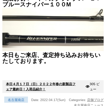
ブルースナイパー１００M
本日もご来店、査定持ち込みお待ちい
たしております。
本日４月１７日（日）２０２２年春の新製品フ
305 ビ
ェア最終日！入荷品紹介！
ュー
名古屋南店
Date: 2022.04.17(Sun)
Categories:
店舗ブログ
名古屋南店ニュース