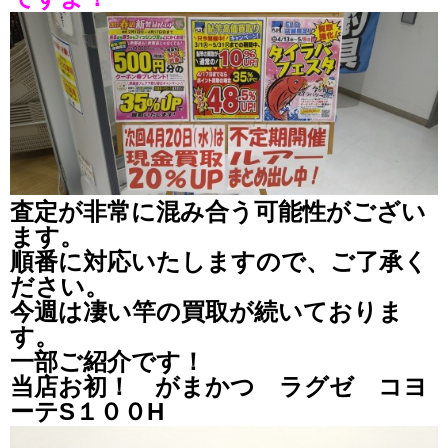
査定が非常に混み合う可能性がござい
ます。
順番に対応いたしますので、ご了承く
ださい。
今週は凄い竿の買取が続いておりま
す。
一部ご紹介です！
当店お初！ がまかつ ラグゼ コヨ
ーテS１００H