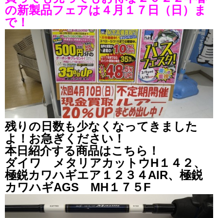
の新製品フェアは４月１７日（日）ま
で！
残りの日数も少なくなってきました
よ！お急ぎください！
本日紹介する商品はこちら！
ダイワ メタリアカットウH１４２、
極鋭カワハギエア１２３４AIR、極鋭
カワハギAGS MH１７５F