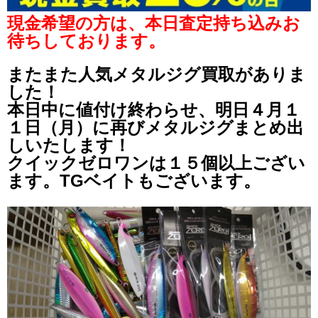
現金希望の方は、本日査定持ち込みお
待ちしております。
またまた人気メタルジグ買取がありま
した！
本日中に値付け終わらせ、明日４月１
１日（月）に再びメタルジグまとめ出
しいたします！
クイックゼロワンは１５個以上ござい
ます。TGベイトもございます。