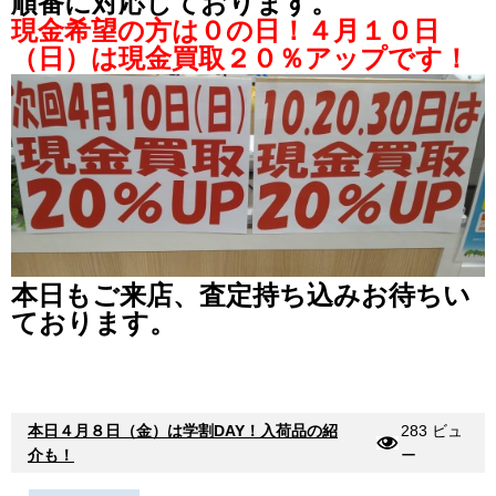
順番に対応しております。
現金希望の方は０の日！４月１０日
（日）は現金買取２０％アップです！
本日もご来店、査定持ち込みお待ちい
ております。
本日４月８日（金）は学割DAY！入荷品の紹
283 ビュ
介も！
ー