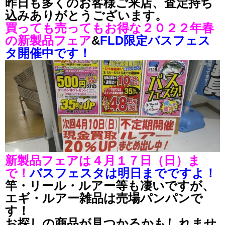
昨日も多くのお客様ご来店、査定持ち
込みありがとうございます。
買っても売ってもお得な２０２２年春
の新製品フェア
&
FLD限定バスフェス
タ開催中です！
新製品フェアは４月１７日（日）ま
で！
バスフェスタは明日までですよ！
竿・リール・ルアー等も凄いですが、
エギ・ルアー雑品は売場パンパンで
す！
お探しの商品が見つかるかもしれませ