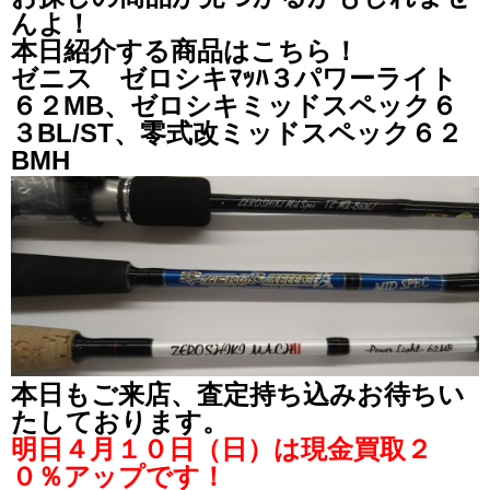
んよ！
本日紹介する商品はこちら！
ゼニス ゼロシキﾏｯﾊ３パワーライト
６２MB、ゼロシキミッドスペック６
３BL/ST、零式改ミッドスペック６２
BMH
本日もご来店、査定持ち込みお待ちい
たしております。
明日４月１０日（日）は現金買取２
０％アップです！