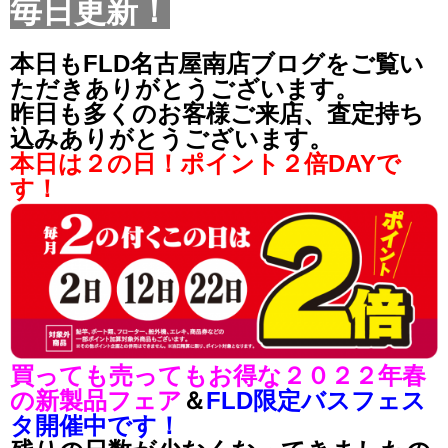
毎日更新！
本日もFLD名古屋南店ブログをご覧い
ただきありがとうございます。
昨日も多くのお客様ご来店、査定持ち
込みありがとうございます。
本日は２の日！ポイント２倍DAYで
す！
買っても売ってもお得な２０２２年春
の新製品フェア
＆
FLD限定バスフェス
タ開催中です！