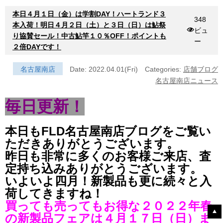
本日４月１日（金）は学割DAY！ハートランド３
348
本入荷！明日４月２日（土）と３日（日）は鮎祭
ビュ
り協賛セール！中古鮎竿１０％OFF！ポイントも
ー
２倍DAYです！
名古屋南店
Date: 2022.04.01(Fri)
Categories:
店舗ブログ
名古屋南店ニュース
毎日更新！
本日もFLD名古屋南店ブログをご覧い
ただきありがとうございます。
昨日も非常に多くのお客様ご来店、査
定持ち込みありがとうございます。
いよいよ四月！新製品も更に続々と入
荷してきますね！
買っても売ってもお得な２０２２年春
の新製品フェアは４月１７日（日）ま