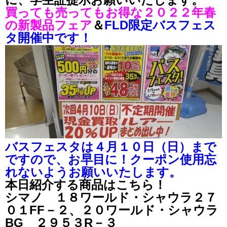
買っても売ってもお得な２０２２年春
の新製品フェア
＆
FLD限定バスフェス
タ開催中です！
バスフェスタは４月１０日（日）まで
ですので、お早目に！クーポン使用忘
れないようお願いいたします。
本日紹介する商品はこちら！
シマノ １８ワールド・シャウラ２７
０１FF－２、２０ワールド・シャウラ
BG ２９５３R－３