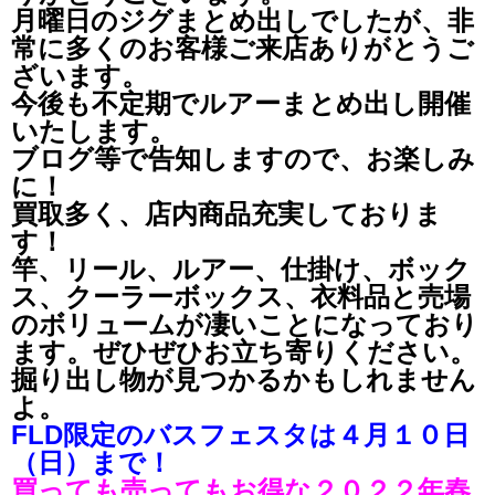
月曜日のジグまとめ出しでしたが、非
常に多くのお客様ご来店ありがとうご
ざいます。
今後も不定期でルアーまとめ出し開催
いたします。
ブログ等で告知しますので、お楽しみ
に！
買取多く、店内商品充実しておりま
す！
竿、リール、ルアー、仕掛け、ボック
ス、クーラーボックス、衣料品と売場
のボリュームが凄いことになっており
ます。ぜひぜひお立ち寄りください。
掘り出し物が見つかるかもしれません
よ。
FLD限定のバスフェスタは４月１０日
（日）まで！
買っても売ってもお得な２０２２年春