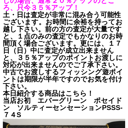
しの場合、通常２０％アップのとこ
ろ、只今３５％アップ！
土・日は査定が非常に混み合う可能性
ございます。
お時間に余裕を持ってお
越し下さい。前の方の査定が大量です
と、１点のみの査定でもかなりのお時
間頂く場合ございます。更には、１７
日（日）中に査定が成立出来ません
と、３５％アップのポイントお渡しに
対応が出来ませんのでご了承下さい。
中古でお渡しするフィッシング遊ポイ
ントは期限が半年ですのでお気を付け
下さい。
本日紹介する商品はこちら！
当店お初 エバーグリーン ポセイド
ン ソルティーセンセーションPSSS-
７４S