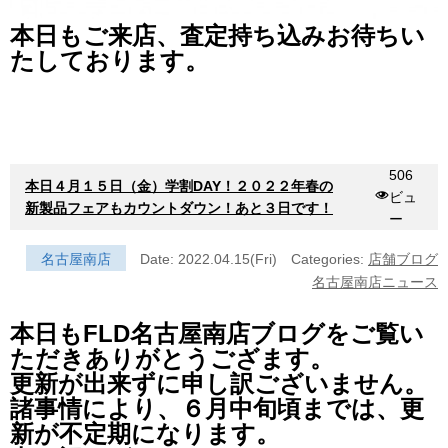
本日もご来店、査定持ち込みお待ちい
たしております。
506
本日４月１５日（金）学割DAY！２０２２年春の
ビュ
新製品フェアもカウントダウン！あと３日です！
ー
名古屋南店
Date: 2022.04.15(Fri)
Categories:
店舗ブログ
名古屋南店ニュース
本日もFLD名古屋南店ブログをご覧い
ただきありがとうござます。
更新が出来ずに申し訳ございません。
諸事情により、６月中旬頃までは、更
新が不定期になります。