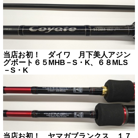
当店お初！ ダイワ 月下美人アジン
グボート６５MHB－S・K、６８MLS
－S・K
当店お初！ ヤマガブランクス １７