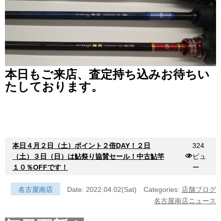
本日もご来店、査定持ち込みお待ちい
たしております。
本日４月２日（土）ポイント２倍DAY！２日
324
（土）３日（日）は鮎祭り協賛セール！中古鮎竿
ビュ
１０％OFFです！
ー
名古屋南店
Date: 2022.04.02(Sat)
Categories:
店舗ブログ
名古屋南店ニュース