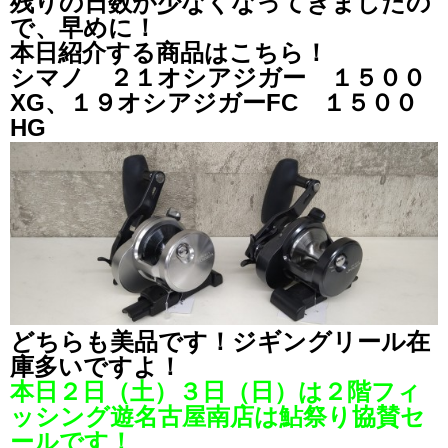
残りの日数が少なくなってきましたの
で、早めに！
本日紹介する商品はこちら！
シマノ ２１オシアジガー １５００
XG、１９オシアジガーFC １５００
HG
どちらも美品です！ジギングリール在
庫多いですよ！
本日２日（土）３日（日）は２階フィ
ッシング遊名古屋南店は鮎祭り協賛セ
ールです！