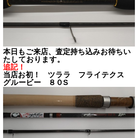
本日もご来店、査定持ち込みお待ちい
たしております。
追記！
当店お初！ ツララ フライテクス
グルービー ８０S