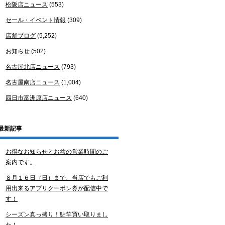
松阪店ニュース
(553)
セール・イベント情報
(309)
店舗ブログ
(5,252)
お知らせ
(502)
名古屋北店ニュース
(793)
名古屋南店ニュース
(1,004)
四日市富洲原店ニュース
(640)
最新記事
お得なお知らせとお盆の営業時間のご
案内です。
８月１６日（日）まで、当店でもご利
用出来るアプリクーポン券が配信中で
す！
シーズン真っ盛り！鮎竿買い取りまし