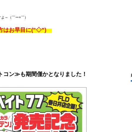
すよ～（￣ー+￣）
はお早目に(”◇”)ゞ
トコン≫も期間僅かとなりました！