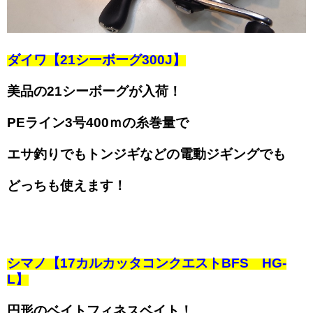
ダイワ【21シーボーグ300J】
美品の21シーボーグが入荷！
PEライン3号400ｍの糸巻量で
エサ釣りでもトンジギなどの電動ジギングでも
どっちも使えます！
シマノ【17カルカッタコンクエストBFS HG-
L】
円形のベイトフィネスベイト！