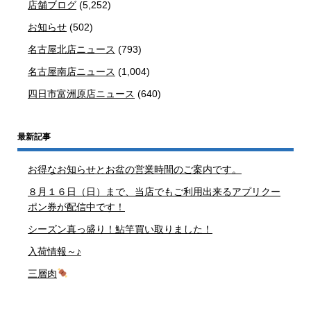
店舗ブログ
(5,252)
お知らせ
(502)
名古屋北店ニュース
(793)
名古屋南店ニュース
(1,004)
四日市富洲原店ニュース
(640)
最新記事
お得なお知らせとお盆の営業時間のご案内です。
８月１６日（日）まで、当店でもご利用出来るアプリクー
ポン券が配信中です！
シーズン真っ盛り！鮎竿買い取りました！
入荷情報～♪
三層肉