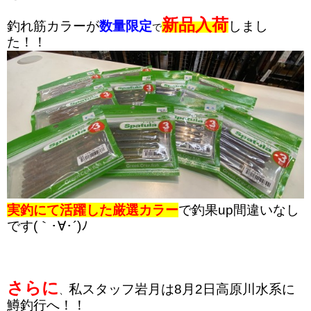
新品入荷
釣れ筋カラー
が
数量限定
しまし
で
た！！
実釣にて活躍した厳選カラー
で釣果up間違いなし
です(｀･∀･´)ﾉ
さらに
私スタッフ岩月は8月2日高原川水系に
、
鱒釣行へ！！