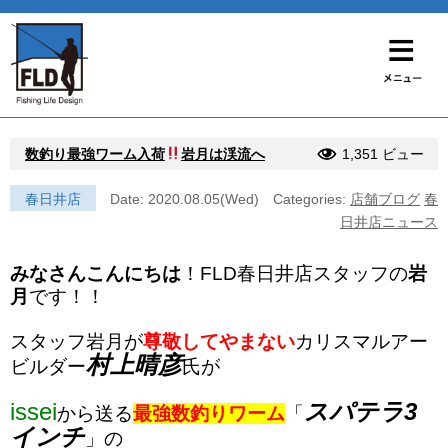
数釣り最強ワーム入荷
岩月は渓流へ
1,351 ビュー
春日井店
Date: 2020.08.05(Wed)
Categories:
店舗ブログ
春
日井店ニュース
みなさんこんにちは
！FLD春日井店スタッフの
岩
月
です！！
スタッフ岩月が
尊敬してやまない
カリスマルアー
村上晴彦
ビルダー
氏
が
issei
スパテラ3
から送る
最強数釣りワーム
「
インチ
」の