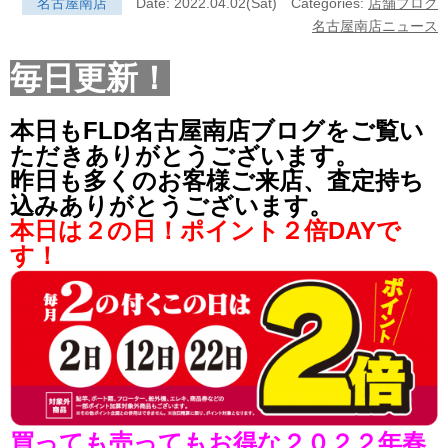
名古屋南店
Date: 2022.04.02(Sat)
Categories:
店舗ブログ
名古屋南店ニュース
毎日更新！
本日もFLD名古屋南店ブログをご覧い
ただきありがとうございます。
昨日も多くのお客様ご来店、査定持ち
込みありがとうございます。
本日は２の日！ポイント２倍DAYで
す！
買っても売ってもお得な２０２２年春