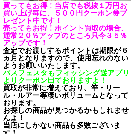
買ってもお得！当店でも税抜１万円お
買い上げ毎に、５００円クーポン券プ
レゼント中です！
売ってもお得！ポイント買取の場合、
通常２０％アップのところ只今３５％
アップです！
査定でお渡しするポイントは期限が６
ヵ月となりますので、使用忘れのない
ようお願いいたします。
バスフェスタもフィッシング遊アプリ
よりクーポン出ておりますよ！
買取が非常に増えており、竿・リー
ル・ルアー等凄いボリュームとなって
おります。
お探しの商品が見つかるかもしれませ
んよ！
当店にしかない商品も多数ございま
す！