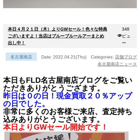
本日４月２１日（木）よりGWセール！色々な特典
348
ございますよ！当店はブルーブルールアーまとめ
ビュ
出し中！
ー
名古屋南店
Date: 2022.04.21(Thu)
Categories:
店舗ブログ
名古屋南店ニュース
本日もFLD名古屋南店ブログをご覧い
ただきありがとうござます。
昨日は０の日！現金買取２０％アップ
の日でした。
非常に多くのお客様ご来店、査定持ち
込みありがとうございます。
本日よりGWセール開始です！