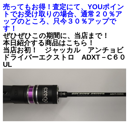
売ってもお得！査定にて、YOUポイン
トでお受け取りの場合、通常２０％ア
ップのところ、只今３０％アップで
す！
ぜひぜひこの期間に、当店まで！
本日紹介する商品はこちら！
当店お初！ ジャッカル アンチョビ
ドライバーエクストロ ADXT－C６０
UL