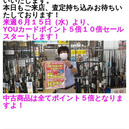
いいたします。
本日もご来店、査定持ち込みお待ちい
たしております！
来週６月１５日（水）より、
YOUカードポイント５倍１０倍セール
スタートします！
中古商品は全てポイント５倍となりま
すよ！