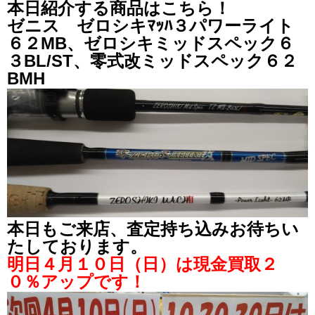
本日紹介する商品はこちら！
ゼニス ゼロシキﾏｯﾊ３パワーライト
６２MB、ゼロシキミッドスペック６
３BL/ST、零式改ミッドスペック６２
BMH
本日もご来店、査定持ち込みお待ちい
たしております。
明日４月１０日（日）は現金買取２
０％アップです！