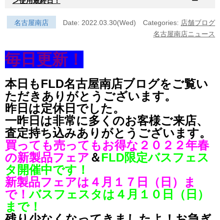
ン使用最終日！
ー
名古屋南店
Date: 2022.03.30(Wed)
Categories:
店舗ブログ
名古屋南店ニュース
毎日更新！
本日もFLD名古屋南店ブログをご覧い
ただきありがとうございます。
昨日は定休日でした。
一昨日は非常に多くのお客様ご来店、
査定持ち込みありがとうございます。
買っても売ってもお得な２０２２年春
の新製品フェア
＆
FLD限定バスフェス
タ開催中です！
新製品フェアは４月１７日（日）ま
で！
バスフェスタは４月１０日（日）
まで！
残り少なくなってきましたよ！お急ぎ