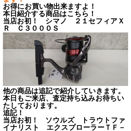
お得にお買い物出来ますよ！
本日紹介する商品はこちら！
当店お初！ シマノ ２１セフィアＸ
Ｒ Ｃ３０００Ｓ
他の商品は追記で紹介していきます。
本日もご来店、査定持ち込みお待ちい
たしております。
追記！
当店お初！ ソウルズ トラウトファ
イナリスト エクスプローラーＴＦ－