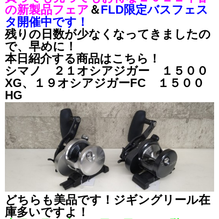
の新製品フェア
＆
FLD限定バスフェス
タ開催中です！
残りの日数が少なくなってきましたの
で、早めに！
本日紹介する商品はこちら！
シマノ ２１オシアジガー １５００
XG、１９オシアジガーFC １５００
HG
どちらも美品です！ジギングリール在
庫多いですよ！