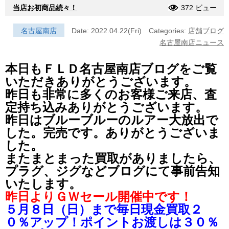
当店お初商品続々！
372 ビュー
名古屋南店
Date: 2022.04.22(Fri)
Categories:
店舗ブログ
名古屋南店ニュース
本日もＦＬＤ名古屋南店ブログをご覧
いただきありがとうございます。
昨日も非常に多くのお客様ご来店、査
定持ち込みありがとうございます。
昨日はブルーブルーのルアー大放出で
した。完売です。ありがとうございま
した。
またまとまった買取がありましたら、
プラグ、ジグなどブログにて事前告知
いたします。
昨日よりＧＷセール開催中です！
５月８日（日）まで毎日現金買取２
０％アップ！ポイントお渡しは３０％