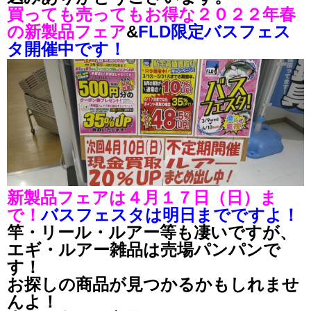
買っても売ってもお得な２０２２年春
の新製品フェア
&
FLD限定バスフェス
タ開催中です！
新製品フェアは４月１７日（日）ま
で！
バスフェスタは明日までですよ！
竿・リール・ルアー等も凄いですが、
エギ・ルアー雑品は売場パンパンで
す！
お探しの商品が見つかるかもしれませ
んよ！