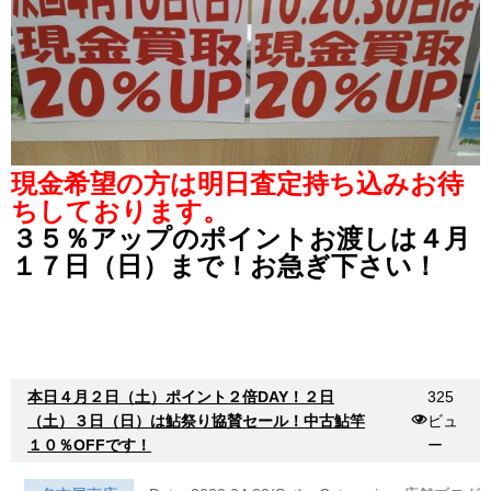
現金希望の方は明日査定持ち込みお待
ちしております。
３５％アップのポイントお渡しは４月
１７日（日）まで！お急ぎ下さい！
本日４月２日（土）ポイント２倍DAY！２日
325
（土）３日（日）は鮎祭り協賛セール！中古鮎竿
ビュ
１０％OFFです！
ー