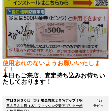
使用忘れのないようお願いいたしま
す！
本日もご来店、査定持ち込みお待ちい
たしております！
本日３月３０日（水）現金買取２０％アップ！明
427
日３月３１日（木）フィッシング遊アプリクーポ
ビュ