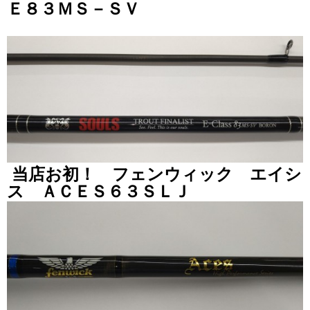
Ｅ８３ＭＳ－ＳＶ
当店お初！ フェンウィック エイシ
ス ＡＣＥＳ６３ＳＬＪ