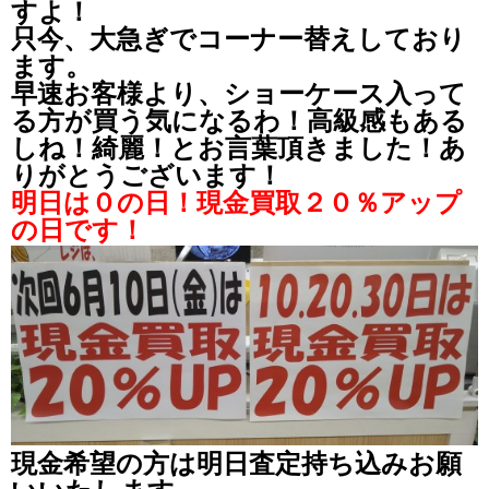
すよ！
只今、大急ぎでコーナー替えしており
ます。
早速お客様より、ショーケース入って
る方が買う気になるわ！高級感もある
しね！綺麗！とお言葉頂きました！あ
りがとうございます！
明日は０の日！現金買取２０％アップ
の日です！
現金希望の方は明日査定持ち込みお願