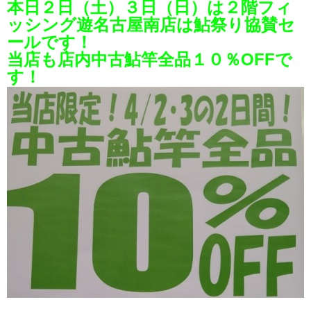
本日２日（土）３日（日）は２階フィ
ッシング遊名古屋南店は鮎祭り協賛セ
ールです！
当店も店内中古鮎竿全品１０％OFFで
す！