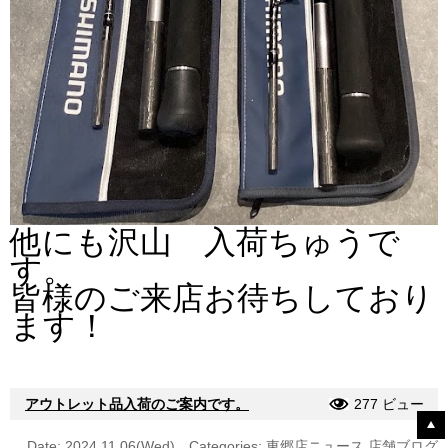
他にも沢山 入荷ちゅうで
す。
皆様のご来店お待ちしており
ます！
アウトレット品入荷のご案内です。
277 ビュー
Date: 2024.11.06(Wed)
Categories:
東郷店ニュース
店舗ブログ