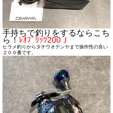
手持ちで釣りをするならこち
ら！
ﾚｵﾌﾞﾘｯﾂ200Ｊ
ヒラメ釣りからタチウオテンヤまで操作性の良い
２００番です。