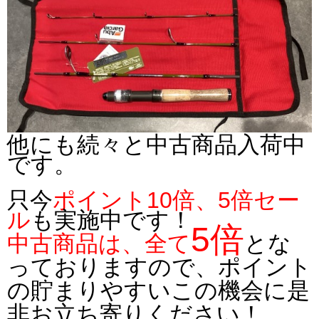
他にも続々と中古商品入荷中
です。
只今
ポイント10倍、5倍セー
ル
も実施中です！
5倍
中古商品は、全て
とな
っておりますので、ポイント
の貯まりやすいこの機会に是
非お立ち寄りください！