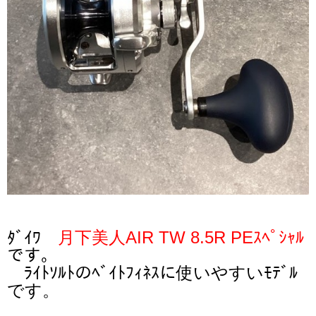
ﾀﾞｲﾜ
月下美人AIR TW 8.5R PEｽﾍﾟｼｬﾙ
です。
ﾗｲﾄｿﾙﾄのﾍﾞｲﾄﾌｨﾈｽに使いやすいﾓﾃﾞﾙ
です。