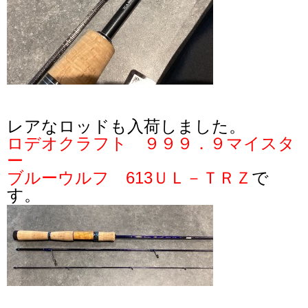
レアなロッドも入荷しました。
ロデオクラフト ９９９．９マイスタ
ー
ブルーウルフ 613ＵＬ－ＴＲＺ
で
す。