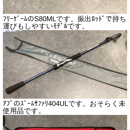
ﾌﾘｰｹﾞｰﾑのS80MLです。振出ﾛｯﾄﾞで持ち
運びもしやすいﾓﾃﾞﾙです。
ｱﾌﾞのｽﾞｰﾑｻﾌｧﾘ404ULです。おそらく未
使用品です。