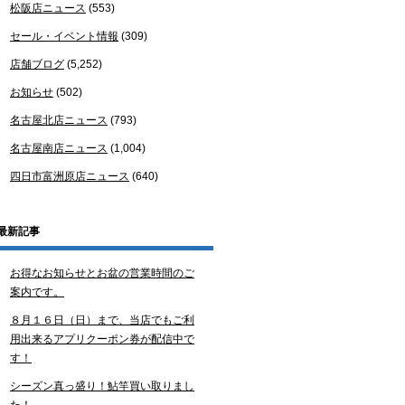
松阪店ニュース
(553)
セール・イベント情報
(309)
店舗ブログ
(5,252)
お知らせ
(502)
名古屋北店ニュース
(793)
名古屋南店ニュース
(1,004)
四日市富洲原店ニュース
(640)
最新記事
お得なお知らせとお盆の営業時間のご
案内です。
８月１６日（日）まで、当店でもご利
用出来るアプリクーポン券が配信中で
す！
シーズン真っ盛り！鮎竿買い取りまし