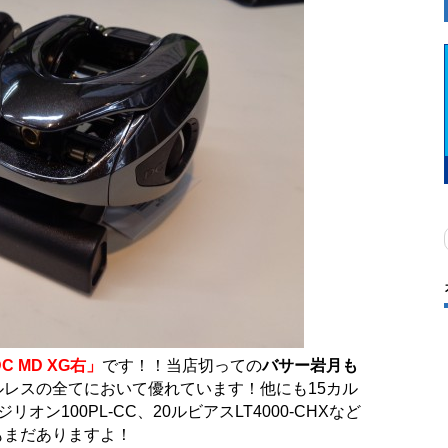
C MD XG右」
です！！当店切っての
バサー岩月も
レスの全てにおいて優れています！他にも15カル
リオン100PL-CC、20ルビアスLT4000-CHXなど
もまだありますよ！