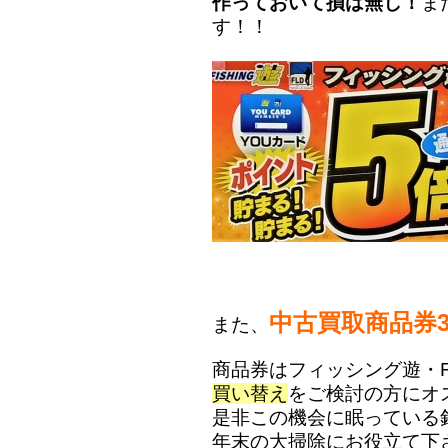
作っておいて損は無し！
ま
す！！
中古買取商品券
また、
商品券はフィッシング遊・F
買い替え
をご検討の方にオ
是非この機会に眠っている
年末の大掃除にお役立て下