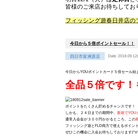
皆様のご来店お待ちしてお
フィッシング遊春日井店の
今日から５倍ポイントセール！！
四日市富洲原店
Date: 2018.09.12
今日からYOUポイントカード５倍セール始
全品５倍です！
ポイントをたくさん貯めるチャンスです！
しかも、２４日までの期間中、
新規でYO
通常入会金が３００円かかるところ、この
フィッシング遊とFLD両方で使えるポイン
ぜひこの機会に入会お待ちしております(^o^