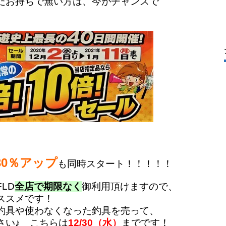
だお持ちで無い方は、今がチャンスで
30％アップ
も同時スタート！！！！！
LD
全店で期限なく
御利用頂けますので、
ススメです！
釣具や使わなくなった釣具を売って、
さい♪
こちらは
12/30（水）
までです！