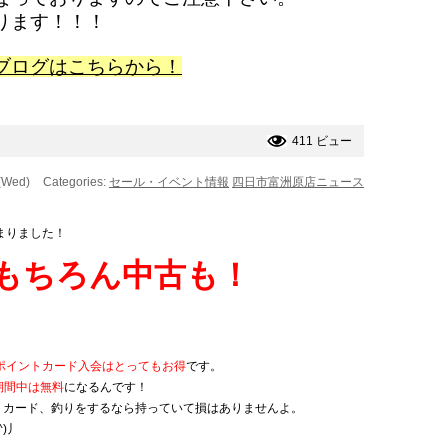
ります！！！
ブログはこちらから！
411 ビュー
(Wed)
Categories:
セール・イベント情報
四日市富洲原店ニュース
まりました！
もちろん中古も！
Uポイントカード入会はとってもお得
です。
期間中は無料
になるんです！
トカード、釣りをするなら持っていて損はありませんよ。
)丿