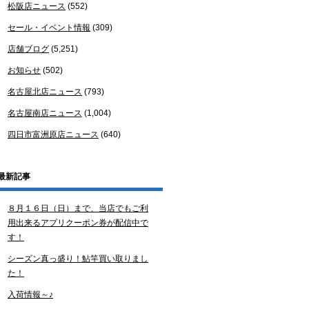
松阪店ニュース
(552)
セール・イベント情報
(309)
店舗ブログ
(5,251)
お知らせ
(502)
名古屋北店ニュース
(793)
名古屋南店ニュース
(1,004)
四日市富洲原店ニュース
(640)
最新記事
８月１６日（日）まで、当店でもご利
用出来るアプリクーポン券が配信中で
す！
シーズン真っ盛り！鮎竿買い取りまし
た！
入荷情報～♪