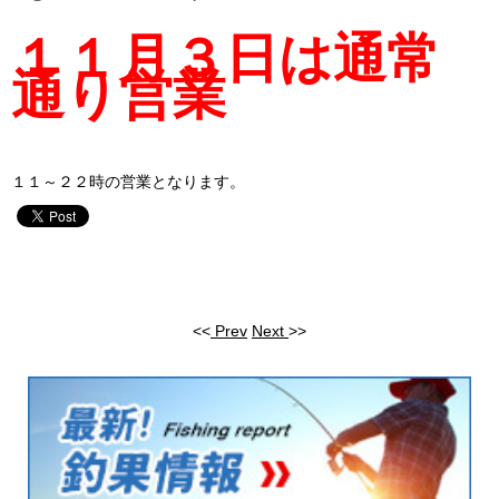
１１月３日は通常
通り営業
１１～２２時の営業となります。
<<
Prev
Next
>>