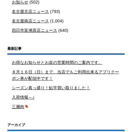
お知らせ
(502)
名古屋北店ニュース
(793)
名古屋南店ニュース
(1,004)
四日市富洲原店ニュース
(640)
最新記事
お得なお知らせとお盆の営業時間のご案内です。
８月１６日（日）まで、当店でもご利用出来るアプリクー
ポン券が配信中です！
シーズン真っ盛り！鮎竿買い取りました！
入荷情報～♪
三層肉
アーカイブ