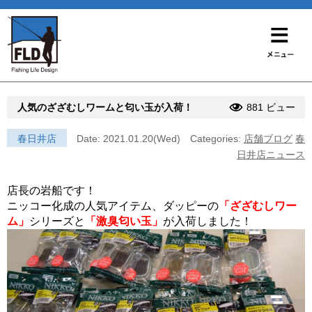
人気のざざむしワームと匂い玉が入荷！
881 ビュー
春日井店
Date: 2021.01.20(Wed)
Categories:
店舗ブログ
春
日井店ニュース
店長の岩船です！
ニッコー化成の人気アイテム、ダッピーの
「ざざむしワー
ム」
シリーズと
「激臭匂い玉」
が入荷しました！