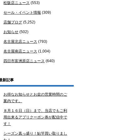
松阪店ニュース
(553)
セール・イベント情報
(309)
店舗ブログ
(5,252)
お知らせ
(502)
名古屋北店ニュース
(793)
名古屋南店ニュース
(1,004)
四日市富洲原店ニュース
(640)
最新記事
お得なお知らせとお盆の営業時間のご
案内です。
８月１６日（日）まで、当店でもご利
用出来るアプリクーポン券が配信中で
す！
シーズン真っ盛り！鮎竿買い取りまし