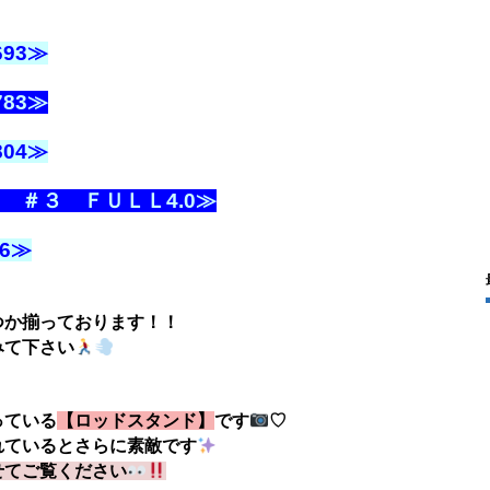
93≫
83≫
04≫
 ＃３ ＦＵＬＬ4.0≫
6≫
つか揃っております！！
みて下さい
っている
【ロッドスタンド】
です
♡
れているとさらに素敵です
せてご覧ください