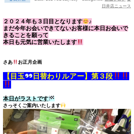
日井店ニュース
２０２４年も３日目となります
♪
まだ今年お会いできてないお客様に本日お会いで
きることを願って
本日も元気に営業いたします
さあ
お正月企画
【目玉
日替わりルアー】第３段
本日がラストです
さっそくご案内いたします