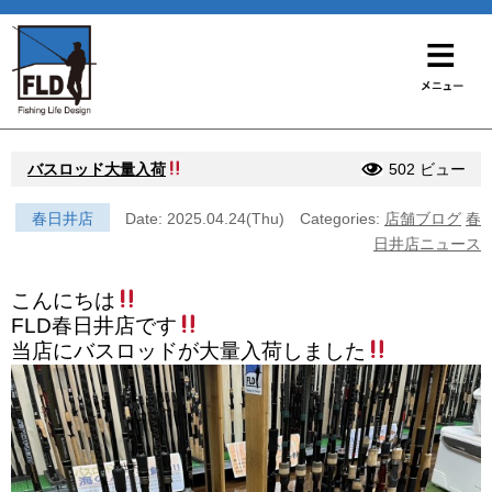
バスロッド大量入荷
502 ビュー
春日井店
Date: 2025.04.24(Thu)
Categories:
店舗ブログ
春
日井店ニュース
こんにちは
FLD春日井店です
当店にバスロッドが大量入荷しました