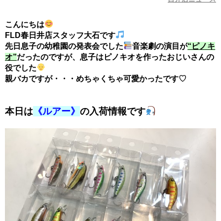
こんにちは
FLD春日井店スタッフ大石です
先日息子の幼稚園の発表会でした
音楽劇の演目が
“ピノキ
オ”
だったのですが、息子はピノキオを作ったおじいさんの
役でした
親バカですが・・・めちゃくちゃ可愛かったです♡
本日は
《ルアー》
の入荷情報です