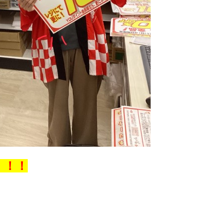
！！！
！