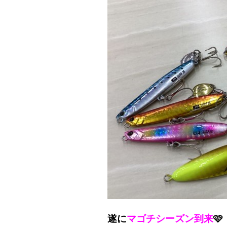
遂に
マゴチシーズン到来
🩷