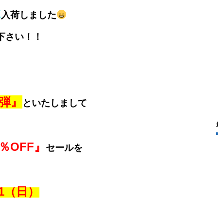
Z
入荷しました
下さい！！
弾』
といたしまして
％OFF』
セールを
21（日）