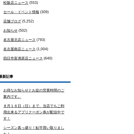
松阪店ニュース
(553)
セール・イベント情報
(309)
店舗ブログ
(5,252)
お知らせ
(502)
名古屋北店ニュース
(793)
名古屋南店ニュース
(1,004)
四日市富洲原店ニュース
(640)
最新記事
お得なお知らせとお盆の営業時間のご
案内です。
８月１６日（日）まで、当店でもご利
用出来るアプリクーポン券が配信中で
す！
シーズン真っ盛り！鮎竿買い取りまし