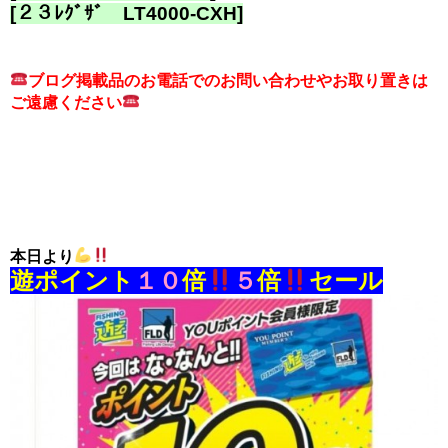
[２３ﾚｸﾞｻﾞ LT4000-CXH]
ブログ掲載品のお電話でのお問い合わせやお取り置きは
ご遠慮ください
本日より
遊ポイント
１０
倍
５
倍
セール