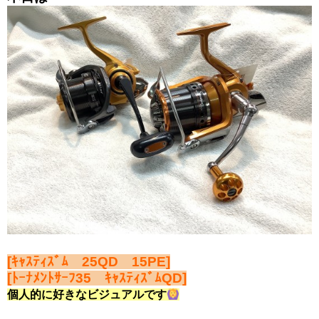
[ｷｬｽﾃｨｽﾞﾑ 25QD 15PE]
[ﾄｰﾅﾒﾝﾄｻｰﾌ35 ｷｬｽﾃｨｽﾞﾑQD]
個人的に好きなビジュアルです