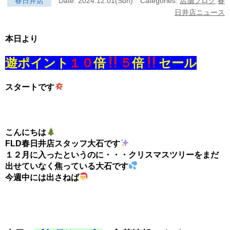
春日井店
Date: 2024.12.01(Sun)
Categories:
店舗ブログ
春
日井店ニュース
本日より
遊ポイント
１０
倍
５
倍
セール
スタートです
こんにちは
FLD春日井店スタッフ大石です
１２月に入ったというのに・・・クリスマスツリーをまだ
出せていなく焦っている大石です
今週中には出さねば