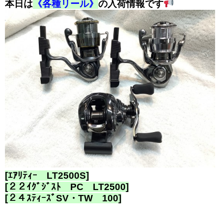
本日は
《各種リール》
の入荷情報です
[ｴｱﾘﾃｨｰ LT2500S]
[２２ｲｸﾞｼﾞｽﾄ PC LT2500]
[２４ｽﾃｨｰｽﾞSV・TW 100]