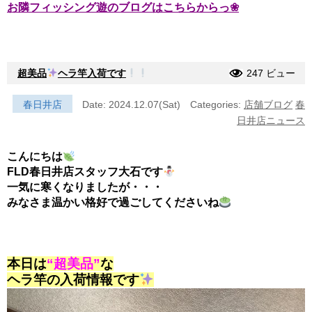
お隣フィッシング遊のブログはこちらからっ❀
超美品
ヘラ竿入荷です
247 ビュー
春日井店
Date: 2024.12.07(Sat)
Categories:
店舗ブログ
春
日井店ニュース
こんにちは
FLD春日井店スタッフ大石です
一気に寒くなりましたが・・・
みなさま温かい格好で過ごしてくださいね
本日は
“超美品”
な
ヘラ竿の入荷情報です