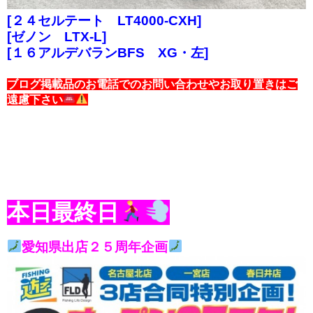
[２４セルテート LT4000-CXH]
[ゼノン LTX-L]
[１６アルデバランBFS XG・左]
ブログ掲載品のお電話でのお問い合わせやお取り置きはご
遠慮下さい
本日最終日
愛知県出店２５周年企画