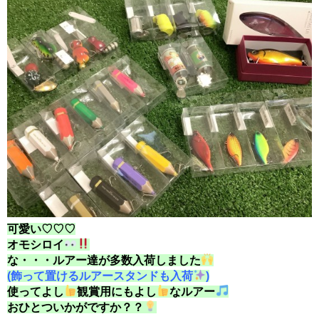
可愛い♡♡♡
オモシロイ
な・・・ルアー達が多数入荷しました
(飾って置けるルアースタンドも入荷
)
使ってよし
観賞用にもよし
なルアー
おひとついかがですか？？