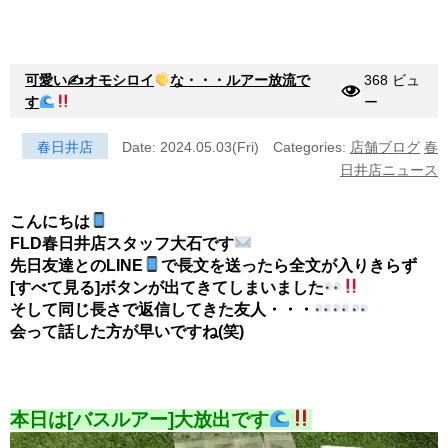
可愛い✍オモシロイ
な・・・ルアー放流で
368 ビュ
す
ー
春日井店
Date: 2024.05.03(Fri)
Categories:
店舗ブログ
春
日井店ニュース
こんにちは
FLD春日井店スタッフ大石です
先日友達とのLINE
で長文を送ったら全文が入りきらず
[すべて見る]ボタンが出てきてしまいました
そして同じ長さで返信してきた友人・・・
会って話した方が早いですね(笑)
本日は[バスルアー]大放出です