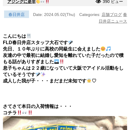
アジングに是非
390 ビュー
春日井店
Date: 2024.05.02(Thu)
Categories:
店舗ブログ
春
日井店ニュース
こんにちは
FLD春日井店スタッフ大石です
先日、１０年ぶりに高校の同級生に会えました
友達の中で最初に結婚し愛知を離れていた子だったので積
もる話がありすぎました
息子ちゃんは２２歳になっていて大阪でアイドル活動をし
ているそうです
成人した我が子・・・まだまだ未知です
♡
さてさて本日の入荷情報は・・・
コチラ