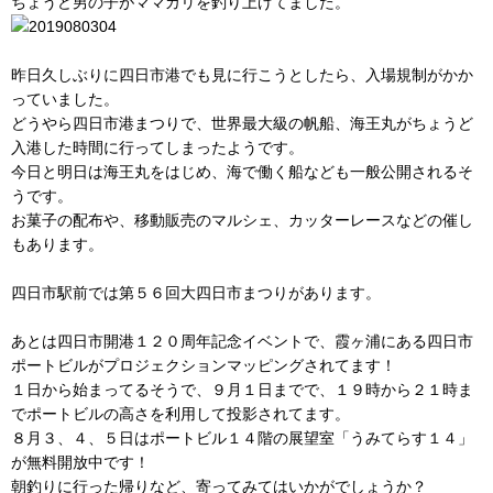
ちょうど男の子がママカリを釣り上げてました。
昨日久しぶりに四日市港でも見に行こうとしたら、入場規制がかか
っていました。
どうやら四日市港まつりで、世界最大級の帆船、海王丸がちょうど
入港した時間に行ってしまったようです。
今日と明日は海王丸をはじめ、海で働く船なども一般公開されるそ
うです。
お菓子の配布や、移動販売のマルシェ、カッターレースなどの催し
もあります。
四日市駅前では第５６回大四日市まつりがあります。
あとは四日市開港１２０周年記念イベントで、霞ヶ浦にある四日市
ポートビルがプロジェクションマッピングされてます！
１日から始まってるそうで、９月１日までで、１９時から２１時ま
でポートビルの高さを利用して投影されてます。
８月３、４、５日はポートビル１４階の展望室「うみてらす１４」
が無料開放中です！
朝釣りに行った帰りなど、寄ってみてはいかがでしょうか？