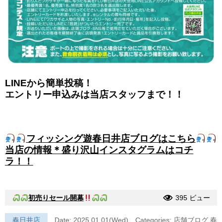
LINEから簡単投稿！
エントリー申込みは当店スタッフまで！！
フィッシング遊春日井店ブログはこちら
当店の情報＊盛り沢山インスタグラムはコチ
ラ！！
初売りセール開幕
395 ビュー
春日井店
Date: 2025.01.01(Wed)
Categories:
店舗ブログ
春