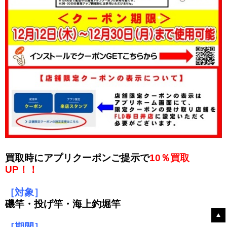
買取時にアプリクーポンご提示で
10％買取
UP！！
［対象］
磯竿・投げ竿・海上釣堀竿
［期間］