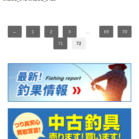
←
1
2
3
…
69
70
71
72