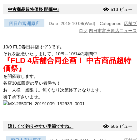
中古商品超特価祭 開催中♪
513 ビュー
四日市富洲原店
Date: 2019.10.09(Wed)
Categories:
店舗ブ
ログ
四日市富洲原店ニュース
10/9 FLD春日井店 ｵｰﾌﾟﾝです。
それを記念いたしまして、10/9～10/14の期間中
『FLD 4店舗合同企画！ 中古商品超特
価祭』
を開催致します。
各店30点限定の早い者勝ち！
お一人様一点限り。無くなり次第終了となります。
御了承下さいませ。
涼しくて釣りやすい季節ですね。
585 ビュー