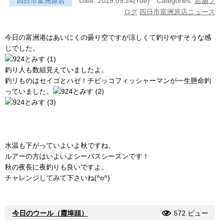
四日市富洲原店
Date: 2019.09.24(Tue)
Categories:
店舗ブ
ログ
四日市富洲原店ニュース
今日の富洲港はあいにくの曇り空ですが涼しくて釣りやすそうな感
じでした。
釣り人も数組見えていましたよ。
釣リものはセイゴとハゼ！チビッコフィッシャーマンが一生懸命釣
っていました。
水温も下がっていよいよ秋ですね。
ルアーの方はいよいよシーバスシーズンです！
秋の夜長に夜釣りも良いですよ。
チャレンジしてみて下さいね(^o^)
今日のウール（霞埠頭）
572 ビュー