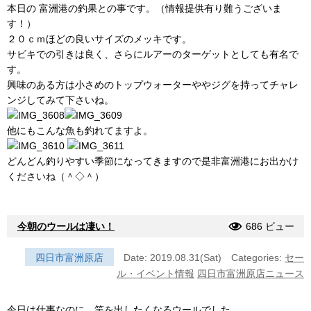
本日の 富洲港の釣果との事です。（情報提供有り難うございま
す！）
２０ｃｍほどの良いサイズのメッキです。
サビキでの引きは良く、さらにルアーのターゲットとしても有名で
す。
興味のある方は小さめのトップウォーターややジグを持ってチャレ
ンジしてみて下さいね。
他にもこんな魚も釣れてますよ。
どんどん釣りやすい季節になってきますので是非富洲港にお出かけ
くださいね（＾◇＾）
今朝のウールは凄い！
686 ビュー
四日市富洲原店
Date: 2019.08.31(Sat)
Categories:
セー
ル・イベント情報
四日市富洲原店ニュース
今日は仕事なのに、竿を出したくなるウールでした。