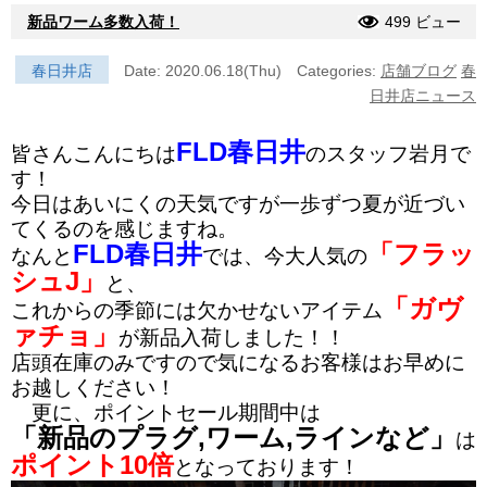
新品ワーム多数入荷！
499 ビュー
春日井店
Date: 2020.06.18(Thu)
Categories:
店舗ブログ
春
日井店ニュース
FLD春日井
皆さんこんにちは
のスタッフ岩月で
す！
今日はあいにくの天気ですが一歩ずつ夏が近づい
てくるのを感じますね。
FLD春日井
「フラッ
なんと
では、今大人気の
シュJ」
と、
「ガヴ
これからの季節には欠かせないアイテム
ァチョ」
が新品入荷しました！！
店頭在庫のみですので気になるお客様はお早めに
お越しください！
更に、ポイントセール期間中は
「新品のプラグ,ワーム,ラインなど」
は
ポイント10倍
となっております！