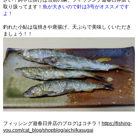
取り扱ってます！
魚が大きいので針は3号がオススメです
よ！
釣れた小鮎は塩焼きや唐揚げ、天ぷらで美味しくいただき
ましょう！！
フィッシング遊春日井店のブログはコチラ！
https://fishing-
you.com/cat_blog/shopblog/aichi/kasugai