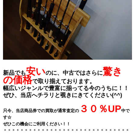
安い
驚き
新品でも
のに、中古ではさらに
の価格
で取り揃えております。
幅広いジャンルで豊富に揃ってる今のうちに！！
ぜひ、当店へチラリと覗きにきてください(^^)
３０％UP
只今、当店商品券での買取が通常査定の
中で
す☆
ぜひこの機会にご利用ください！！
＊＊＊＊＊＊＊＊＊＊＊＊＊＊＊＊＊＊＊＊＊＊＊＊＊＊＊＊＊＊