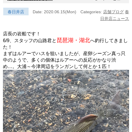
春日井店
Date: 2020.06.15(Mon)
Categories:
店舗ブログ
春
日井店ニュース
店長の岩船です！
琵琶湖・湖北
6/9、スタッフの山路君と
へ釣行してきまし
た！
まずはルアーでハスを狙いましたが、産卵シーズン真っ只
中のようで、多くの個体はルアーへの反応がかなり渋
め…。大浦～今津周辺をランガンして何とか１匹！