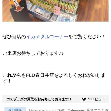
ぜひ当店の
イカメタルコーナー
をご覧ください！
ご来店お待ちしております♪♪
これからもFLD春日井店をよろしくおねがいしま
す！
バスプラグの買取をお待ちしております！
498 ビュー
春日井店
Date: 2020.06.06(Sat)
Categories:
店舗ブログ
春