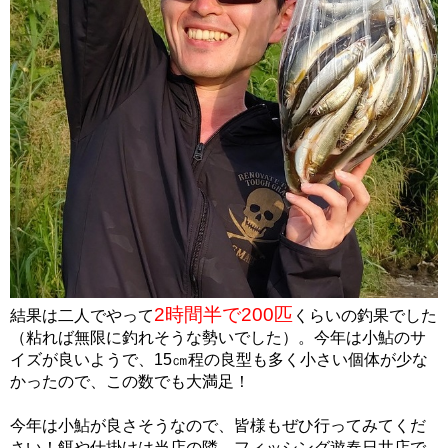
2時間半で200匹
結果は二人でやって
くらいの釣果でした
（粘れば無限に釣れそうな勢いでした）。今年は小鮎のサ
イズが良いようで、15㎝程の良型も多く小さい個体が少な
かったので、この数でも大満足！
今年は小鮎が良さそうなので、皆様もぜひ行ってみてくだ
さい！餌や仕掛けは当店の隣、フィッシング遊春日井店で