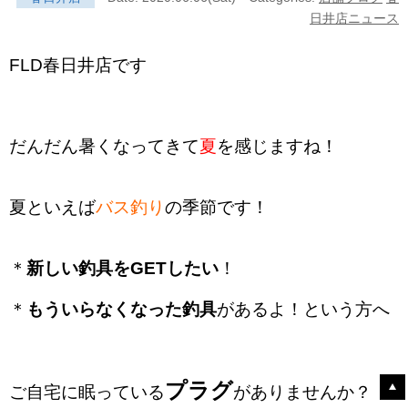
日井店ニュース
FLD春日井店です
だんだん暑くなってきて
夏
を感じますね！
夏といえば
バス釣り
の季節です！
＊
新しい釣具をGETしたい
！
＊
もういらなくなった釣具
があるよ！という方へ
プラグ
ご自宅に眠っている
がありませんか？