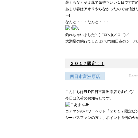
暑くもなくそよ風で気持ちいい１日です(^o^
あまり春はアオリやらなかったので自信はなかっ
ー!
なんと・・・なんと・・・
釣れちゃいました＼(゜ロ＼)(／ロ゜)／
大満足の釣行でしたよ(^O^)四日市のシーバス
２０１７限定！！
四日市富洲原店
Date:
こんにちはFLD四日市富洲原店です(^_^)/
今日は入荷のお知らせです。
コアマンのパワーヘッド「２０１７限定ピ
シーバスファンの方々、ポイント５倍の今がお