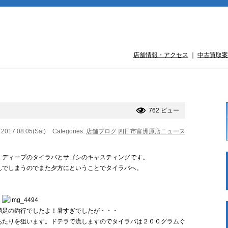
店舗情報・アクセス
｜
中古買取案
762 ビュー
 2017.08.05(Sat)
Categories:
店舗ブログ
四日市富洲原店ニュース
！ディープのタイラバとサゴシのキャスティングです。
んでしまうのでまた夕方にということでタイラバへ。
！
満足の釣行でしたよ！暑すぎでしたが・・・
あたりを狙います。ドテラで流しますのでタイラバは２００グラムぐ