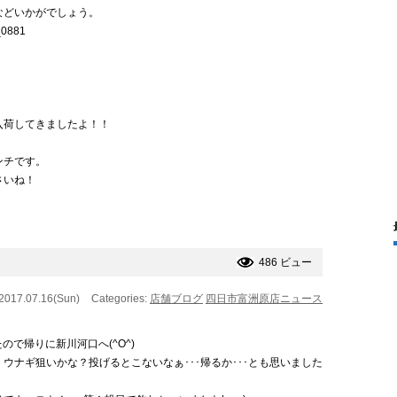
などいかがでしょう。
入荷してきましたよ！！
ンチです。
さいね！
486 ビュー
 2017.07.16(Sun)
Categories:
店舗ブログ
四日市富洲原店ニュース
ので帰りに新川河口へ(^O^)
ウナギ狙いかな？投げるとこないなぁ･･･帰るか･･･とも思いました