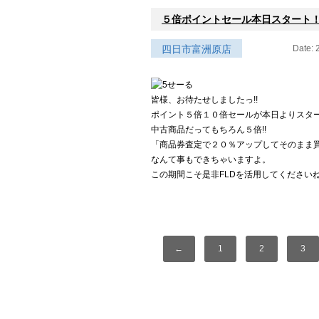
５倍ポイントセール本日スタート
四日市富洲原店
Date: 
皆様、お待たせしましたっ!!
ポイント５倍１０倍セールが本日よりスタート
中古商品だってもちろん５倍!!
「商品券査定で２０％アップしてそのまま
なんて事もできちゃいますよ。
この期間こそ是非FLDを活用してくださいね、
←
1
2
3