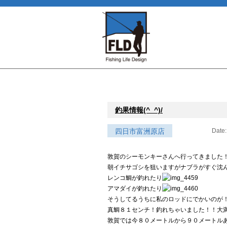
釣果情報(^_^)/
四日市富洲原店
Date:
敦賀のシーモンキーさんへ行ってきました
朝イチサゴシを狙いますがナブラがすぐ沈
レンコ鯛が釣れたり
アマダイが釣れたり
そうしてるうちに私のロッドにでかいのが
真鯛８１センチ！釣れちゃいました！！大
敦賀では今８０メートルから９０メートル