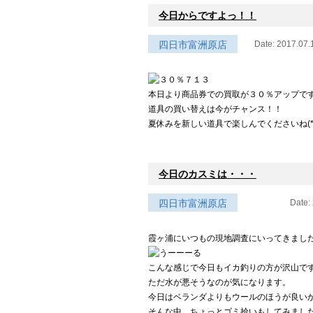
今日からですよっ！！
四日市富洲原店
Date: 2017.07.
本日より商品券での買取が３０％アップですよ
道具の買い替えは今がチャンス！！
夏休みを新しい道具で楽しんでくださいね(*^
今日のカスミは・・・
四日市富洲原店
Date:
霞ヶ浦にいつもの現地調査にいってきまし
こんな感じで今日もイカ釣りの方が沢山です!
ただ水が悪そうなのが気になります。
今日はベランダよりもウールのほうが良い
そんな中、ちょっとゴミ拾いもしてみまし