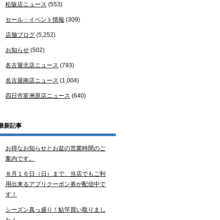
松阪店ニュース
(553)
セール・イベント情報
(309)
店舗ブログ
(5,252)
お知らせ
(502)
名古屋北店ニュース
(793)
名古屋南店ニュース
(1,004)
四日市富洲原店ニュース
(640)
最新記事
お得なお知らせとお盆の営業時間のご
案内です。
８月１６日（日）まで、当店でもご利
用出来るアプリクーポン券が配信中で
す！
シーズン真っ盛り！鮎竿買い取りまし