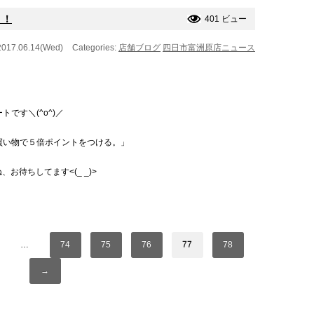
！！
401 ビュー
2017.06.14(Wed)
Categories:
店舗ブログ
四日市富洲原店ニュース
です＼(^o^)／
買い物で５倍ポイントをつける。」
お待ちしてます<(_ _)>
…
74
75
76
77
78
→