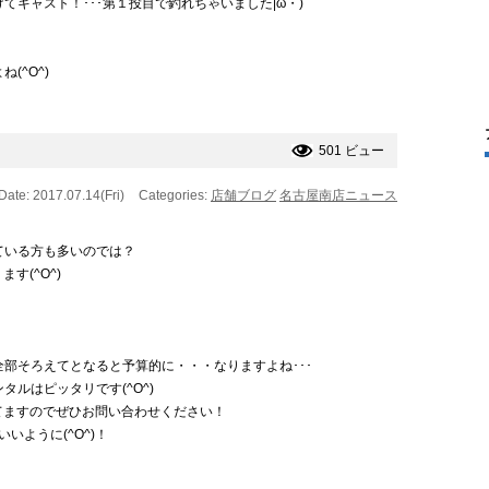
キャスト！･･･第１投目で釣れちゃいました|ω・)
(^O^)
501 ビュー
Date: 2017.07.14(Fri)
Categories:
店舗ブログ
名古屋南店ニュース
ている方も多いのでは？
す(^O^)
部そろえてとなると予算的に・・・なりますよね･･･
ルはピッタリです(^O^)
てますのでぜひお問い合わせください！
いように(^O^)！