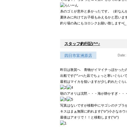
糸のゴミが意外と多かったです。（針なん
夏休みに向けてお子様もみえるかと思いま
釣り場の為にもヨロシクお願い致します<(_ _
スタッフ釣行記(^^♪
四日市富洲原店
Date:
昨日は敦賀へ 青物がイマイチっぽかった
出船です(^^♪べた凪でちょっと寒いぐら
最初はマイカを狙いますが少し釣れたぐらい
朝のアオリは沈黙・・・海が静かすぎ・・・
写真はないですが移動中にサゴシのナブラが
キスはまぁ無限に釣れます(^o^)小さな
最後はアオリで！！と移動します(^o^)