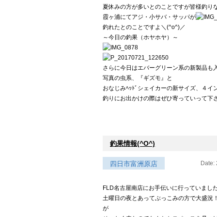
夏休みの方が多いとのことですが皆様釣り
霞ヶ浦にてアジ・小サバ・サッパが
釣れたとのことですよ＼(^o^)／
～今日の釣果（ホヤホヤ）～
さらに今日はエバーグリーン系の新製品も
写真の虫系、『ギズモ』と
おなじみﾍｯﾄﾞシェイカーの新サイズ、４イ
釣りにお出かけの際はぜひ寄っていって下
釣果情報(^O^)
四日市富洲原店
Date:
FLD名古屋南店にお手伝いに行っていました
土曜日の夜とあってぶっこみの方で大盛況！
が