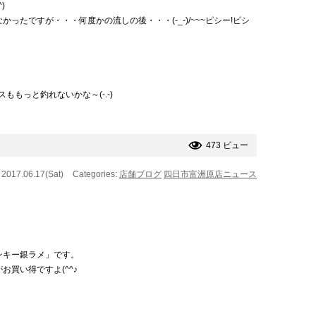
)
たですが・・・何度かの流しの後・・・(-_-)/~~~ピシー!ピシ
ももっと釣れないかな～(-.-)
473 ビュー
 2017.06.17(Sat)
Categories:
店舗ブログ
四日市富洲原店ニュース
ンキー銀ラメ」です。
買い得ですよ(^^♪