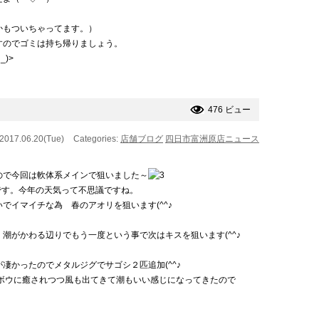
かもついちゃってます。）
すのでゴミは持ち帰りましょう。
)>
476 ビュー
 2017.06.20(Tue)
Categories:
店舗ブログ
四日市富洲原店ニュース
ので今回は軟体系メインで狙いました～
いです。今年の天気って不思議ですね。
でイマイチな為 春のアオリを狙います(^^♪
潮がかわる辺りでもう一度という事で次はキスを狙います(^^♪
凄かったのでメタルジグでサゴシ２匹追加(^^♪
ホウボウに癒されつつ風も出てきて潮もいい感じになってきたので