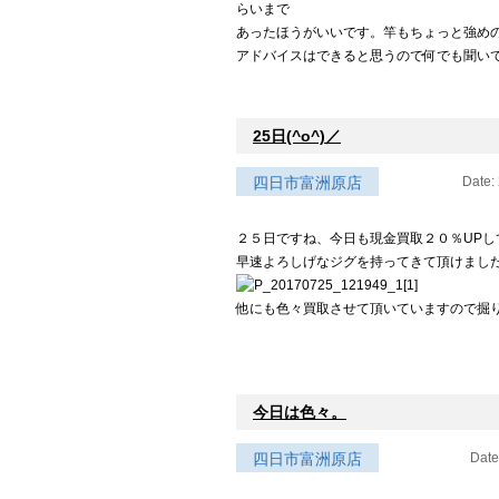
らいまで
あったほうがいいです。竿もちょっと強め
アドバイスはできると思うので何でも聞い
25日(^o^)／
四日市富洲原店
Date:
２５日ですね、今日も現金買取２０％UPして
早速よろしげなジグを持ってきて頂けまし
他にも色々買取させて頂いていますので掘り出
今日は色々。
四日市富洲原店
Date