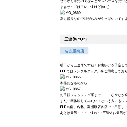
せっかく来たのでなんとかスペースを見つけて
まぁサイズはアレですけど(/o＼)
夏も盛りなので川がらみがやっぱいいですよね
三連休(^O^)
名古屋南店
明日から三連休ですね！お出掛けを予定し
FLDではレンタルタックルをご用意しておりま
本格的なものから･･･
お手軽フィッシング系まで・・・なかなか全
また一回体験してみたい！という方にもレンタ
FLD名南、名北、富洲原店各店でご用意し
あとは天気・・・ですね･･･三連休お天気がい