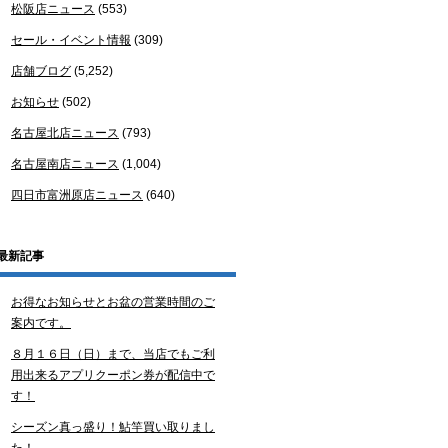
松阪店ニュース
(553)
セール・イベント情報
(309)
店舗ブログ
(5,252)
お知らせ
(502)
名古屋北店ニュース
(793)
名古屋南店ニュース
(1,004)
四日市富洲原店ニュース
(640)
最新記事
お得なお知らせとお盆の営業時間のご
案内です。
８月１６日（日）まで、当店でもご利
用出来るアプリクーポン券が配信中で
す！
シーズン真っ盛り！鮎竿買い取りまし