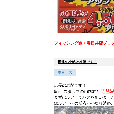
フィッシング遊・春日井店ブロ
湖北の小鮎は好調です！
春日井店
店長の岩船です！
琵琶
6/9、スタッフの山路君と
まずはルアーでハスを狙いまし
はルアーへの反応がかなり渋め