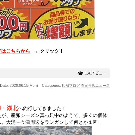
グはこちらから
←クリック！
1,417 ビュー
Date: 2020.06.15(Mon)
Categories:
店舗ブログ
春日井店ニュース
湖・湖北
へ釣行してきました！
たが、産卵シーズン真っ只中のようで、多くの個体
…。大浦～今津周辺をランガンして何とか１匹！