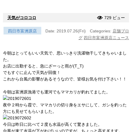
天気がコロコロ
729 ビュー
四日市富洲原店
Date: 2019.07.26(Fri)
Categories:
店舗ブロ
グ
四日市富洲原店ニュース
今朝はとってもいい天気で、思いっきり洗濯物干してきちゃいまし
た。
お店に出勤すると、急にざーっと雨が(T_T)
でもすぐに止んで天気が回復！
これから台風の影響があるそうなので、皆様お気を付け下さい！！
今朝は富洲原漁港でも運河でもママカリが釣れてました。
夜中２時から霞で、ママカリの切り身をエサにして、ガシを釣った
方にも見せてもらいました。
今日は昨日に比べて２度も水温が高くて驚きました。
台風が来て水温が下がればいいのですが、ちょっと高すぎます。