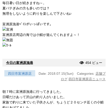
毎日暑い日が続きますね～。
夏バテぎみの方も多いのでは？
無理をしないように釣りを楽しんで下さいね♪
富洲原漁港ﾍﾞｲﾄがいっぱいです。
富洲原店周辺の海では小鯖が遊んでくれますよ～！
今日の富洲原漁港
454 ビュー
四日市富洲原店
Date: 2018.07.15(Sun)
Categories:
店舗ブ
ログ
四日市富洲原店ニュース
朝７時に富洲原漁港に行ってきました。
日曜だけあって沢山の釣り人がいました。
家族で釣りに来ていた子供さんが、ちょうど２０センチ近くの小鯖
釣りあげてました。