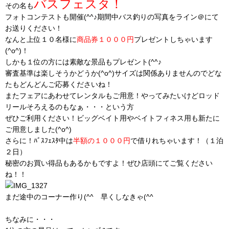
バスフェスタ！
その名も
フォトコンテストも開催(^^♪期間中バス釣りの写真をライン＠にて
お送りください！
なんと上位１０名様に
商品券１０００円
プレゼントしちゃいます
(^o^)！
しかも１位の方には素敵な景品もプレゼント(^^♪
審査基準は楽しそうかどうか(^o^)サイズは関係ありませんのでどな
たもどんどんご応募くださいね！
またフェアにあわせてレンタルもご用意！やってみたいけどロッド
リールそろえるのもなぁ・・・という方
ぜひご利用ください！ビッグベイト用やベイトフィネス用も新たに
ご用意しました(^o^)
さらに！ﾊﾞｽﾌｪｽﾀ中は
半額の１０００円
で借りれちゃいます！（１泊
２日）
秘密のお買い得品もあるかもですよ！ぜひ店頭にてご覧ください
ね！！
まだ途中のコーナー作り(^^ゞ早くしなきゃ(^^ゞ
ちなみに・・・