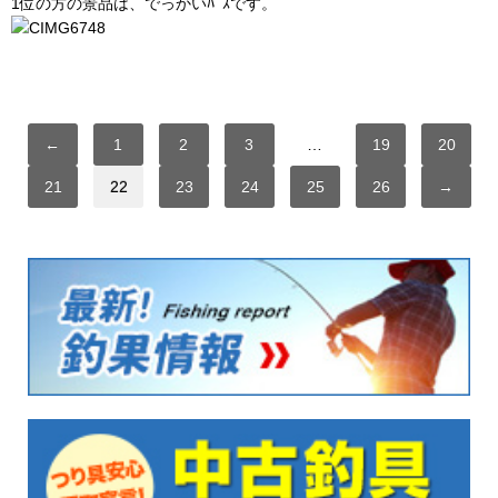
1位の方の景品は、でっかいﾊﾞｽです。
←
1
2
3
…
19
20
21
22
23
24
25
26
→