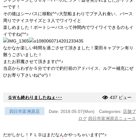
ーです！
その後はシーバスに移動(^^♪大型船まわりでプチ入れ食い、バース
周りでナイスサイズと３人でワイワイと
楽しめました！ボートシーバスって仲間内でワイワイできるのもイ
イですね(^^♪
なかなか楽しい時間を過ごさせて頂きました！栗田キャプテン有り
難うございました！
またお邪魔させて頂きます(^^♪
当店からわずか５分ですので釣行前のアドバイス、ルアー補充にぜ
ひお寄り下さいね(^o^)！
ＧＷも終わりましたねぇ･･･
437 ビュー
四日市富洲原店
Date: 2018.05.07(Mon)
Categories:
店舗ブ
ログ
四日市富洲原店ニュース
だがしかし！ＦＬＤはまだなんかやっちゃいます(^^♪