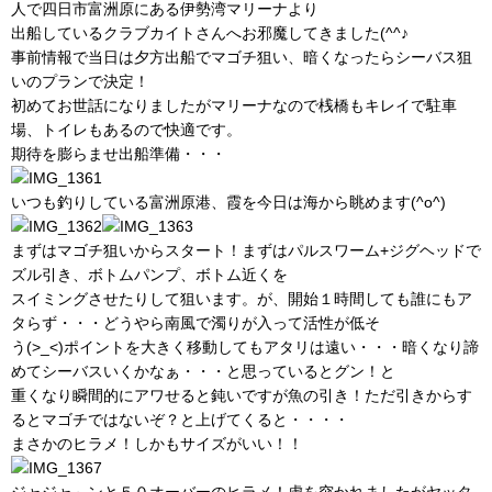
人で四日市富洲原にある伊勢湾マリーナより
出船しているクラブカイトさんへお邪魔してきました(^^♪
事前情報で当日は夕方出船でマゴチ狙い、暗くなったらシーバス狙
いのプランで決定！
初めてお世話になりましたがマリーナなので桟橋もキレイで駐車
場、トイレもあるので快適です。
期待を膨らませ出船準備・・・
いつも釣りしている富洲原港、霞を今日は海から眺めます(^o^)
まずはマゴチ狙いからスタート！まずはパルスワーム+ジグヘッドで
ズル引き、ボトムパンプ、ボトム近くを
スイミングさせたりして狙います。が、開始１時間しても誰にもア
タらず・・・どうやら南風で濁りが入って活性が低そ
う(>_<)ポイントを大きく移動してもアタリは遠い・・・暗くなり諦
めてシーバスいくかなぁ・・・と思っているとグン！と
重くなり瞬間的にアワせると鈍いですが魚の引き！ただ引きからす
るとマゴチではないぞ？と上げてくると・・・・
まさかのヒラメ！しかもサイズがいい！！
ジャジャ～ンと５０オーバーのヒラメ！虚を突かれましたがヤッタ